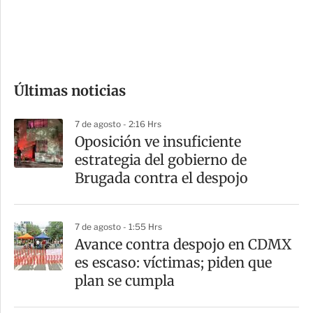
d
e
c
o
Últimas noticias
m
p
7 de agosto - 2:16 Hrs
a
Oposición ve insuficiente
r
estrategia del gobierno de
t
Brugada contra el despojo
i
r
7 de agosto - 1:55 Hrs
Avance contra despojo en CDMX
es escaso: víctimas; piden que
plan se cumpla