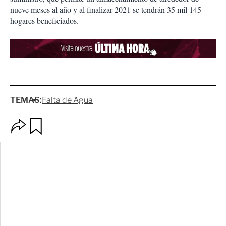
nueve meses al año y al finalizar 2021 se tendrán 35 mil 145
hogares beneficiados.
TEMAS:
Falta de Agua
O
G
p
u
c
a
i
r
o
d
n
a
e
r
s