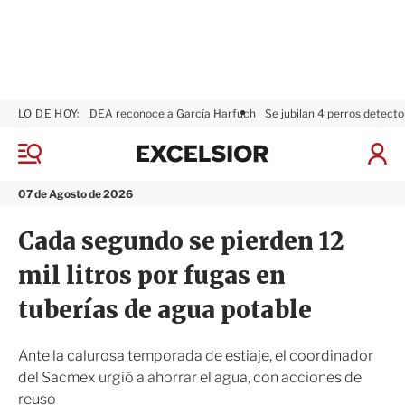
LO DE HOY:
DEA reconoce a García Harfuch
Se jubilan 4 perros detecto
E
x
M
I
c
e
n
n
e
i
07 de Agosto de 2026
ú
l
c
s
i
Cada segundo se pierden 12
i
a
o
r
mil litros por fugas en
r
S
e
tuberías de agua potable
s
i
ó
Ante la calurosa temporada de estiaje, el coordinador
n
del Sacmex urgió a ahorrar el agua, con acciones de
reuso