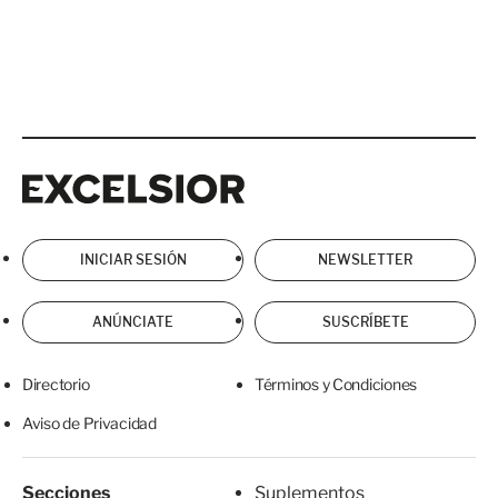
Excelsior
Excelsior
INICIAR SESIÓN
NEWSLETTER
ANÚNCIATE
SUSCRÍBETE
Directorio
Términos y Condiciones
Aviso de Privacidad
Secciones
Suplementos