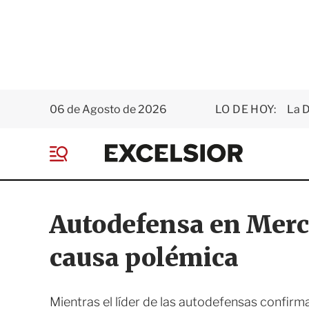
06 de Agosto de 2026
LO DE HOY:
La D
E
x
M
c
e
e
n
l
ú
s
Autodefensa en Merc
i
o
causa polémica
r
Mientras el líder de las autodefensas confirma