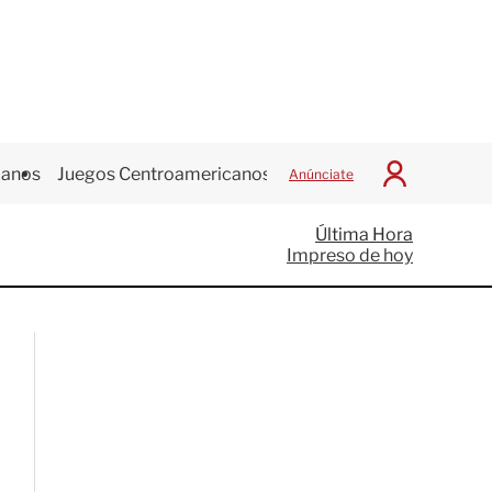
canos
Juegos Centroamericanos
Anúnciate
I
n
i
Última Hora
c
Impreso de hoy
i
a
r
S
e
s
i
ó
n