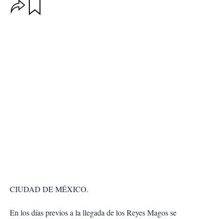
O
G
u
p
a
c
r
i
d
o
a
n
r
e
s
d
e
c
o
m
p
a
r
t
i
r
CIUDAD DE MÉXICO.
En los días previos a la llegada de los Reyes Magos se