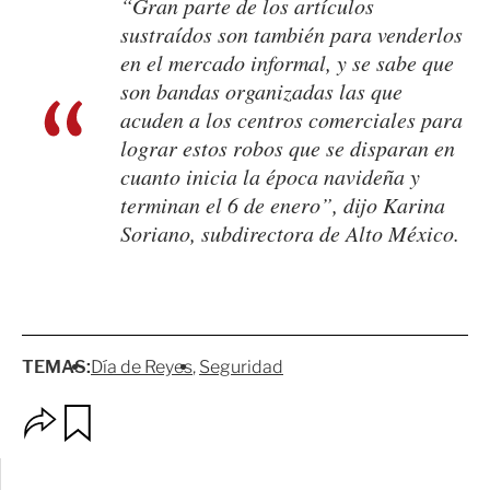
“Gran parte de los artículos
sustraídos son también para venderlos
en el mercado informal, y se sabe que
son bandas organizadas las que
acuden a los centros comerciales para
lograr estos robos que se disparan en
cuanto inicia la época navideña y
terminan el 6 de enero”, dijo Karina
Soriano, subdirectora de Alto México.
TEMAS:
Día de Reyes
Seguridad
O
G
p
u
c
a