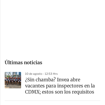
i
r
o
d
n
a
e
r
s
d
e
c
o
Últimas noticias
m
p
10 de agosto - 12:53 Hrs
a
¿Sin chamba? Invea abre
r
vacantes para inspectores en la
t
CDMX; estos son los requisitos
i
r