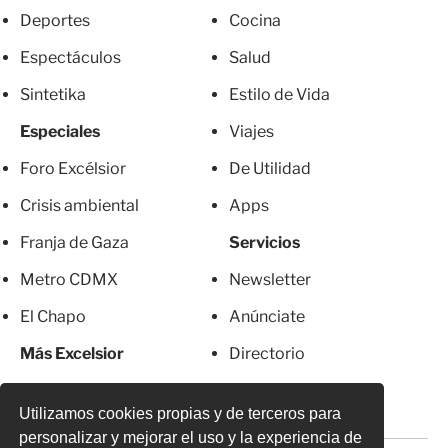
Deportes
Cocina
Espectáculos
Salud
Sintetika
Estilo de Vida
Especiales
Viajes
Foro Excélsior
De Utilidad
Crisis ambiental
Apps
Franja de Gaza
Servicios
Metro CDMX
Newsletter
El Chapo
Anúnciate
Más Excelsior
Directorio
Mujeres
Suscripciones
Utilizamos cookies propias y de terceros para
personalizar y mejorar el uso y la experiencia de