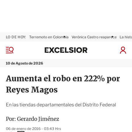
LO DE HOY:
Terremoto en Colombia
Verónica Castro reaparece
La hist
E
x
M
I
c
e
n
n
e
i
10 de Agosto de 2026
ú
l
c
s
i
Aumenta el robo en 222% por
i
a
o
r
Reyes Magos
r
S
e
s
En las tiendas departamentales del Distrito Federal
i
ó
Por:
Gerardo Jiménez
n
06 de enero de 2016 - 03:43 Hrs