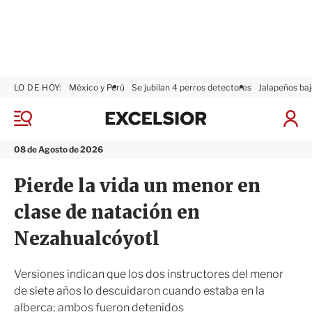
LO DE HOY:
México y Perú
Se jubilan 4 perros detectores
Jalapeños baj
E
x
M
I
c
e
n
n
e
i
08 de Agosto de 2026
ú
l
c
s
i
Pierde la vida un menor en
i
a
o
r
clase de natación en
r
S
e
Nezahualcóyotl
s
i
ó
Versiones indican que los dos instructores del menor
n
de siete años lo descuidaron cuando estaba en la
alberca; ambos fueron detenidos