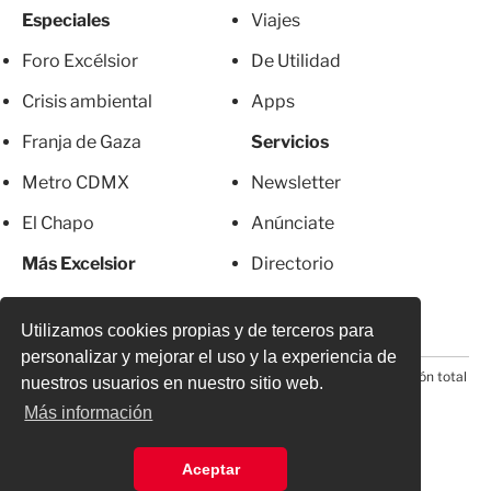
Especiales
Viajes
Foro Excélsior
De Utilidad
Crisis ambiental
Apps
Franja de Gaza
Servicios
Metro CDMX
Newsletter
El Chapo
Anúnciate
Más Excelsior
Directorio
Mujeres
Suscripciones
Utilizamos cookies propias y de terceros para
personalizar y mejorar el uso y la experiencia de
© 2026 Todos los derechos reservados. Prohibida la reproducción total
nuestros usuarios en nuestro sitio web.
o parcial, incluyendo cualquier medio electrónico*
Más información
Aceptar