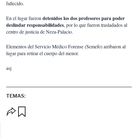
fallecido.
detenidos los dos profesores para poder
En el lugar fueron
deslindar responsabilidades
, por lo que fueron trasladados al
centro de justicia de Neza-Palacio.
Elementos del Servicio Médico Forense (Semefo) arribaron al
lugar para retirar el cuerpo del menor.
asj
TEMAS:
O
G
p
u
c
a
i
r