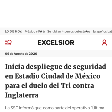
LO DE HOY:
México y Perú
Se jubilan 4 perros detectores
Jalapeños baj
E
x
M
I
c
e
n
n
e
i
09 de Agosto de 2026
ú
l
c
s
i
Inicia despliegue de seguridad
i
a
o
r
en Estadio Ciudad de México
r
S
e
para el duelo del Tri contra
s
i
Inglaterra
ó
n
La SSC informó que, como parte del operativo "Última