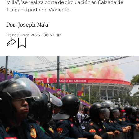
Milla", "se realiza corte de circulación en Calzada de
Tlalpan a partir de Viaducto.
Por:
Joseph Na’a
05 de julio de 2026 - 08:59 Hrs
O
G
u
p
a
c
r
i
d
o
a
n
r
e
s
d
e
c
o
m
p
a
r
t