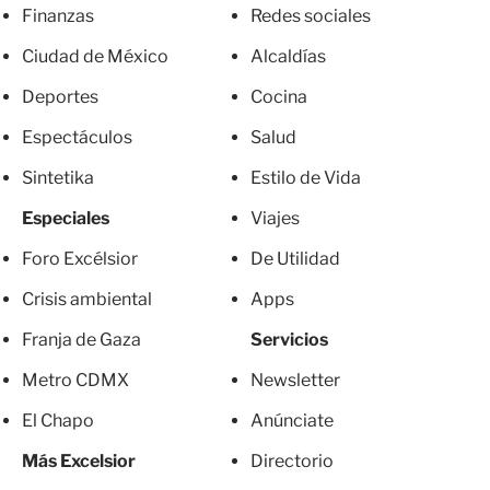
Finanzas
Redes sociales
Ciudad de México
Alcaldías
Deportes
Cocina
Espectáculos
Salud
Sintetika
Estilo de Vida
Especiales
Viajes
Foro Excélsior
De Utilidad
Crisis ambiental
Apps
Franja de Gaza
Servicios
Metro CDMX
Newsletter
El Chapo
Anúnciate
Más Excelsior
Directorio