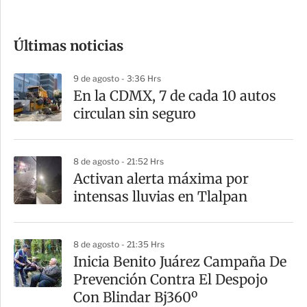
c
o
Últimas noticias
m
p
9 de agosto - 3:36 Hrs
a
En la CDMX, 7 de cada 10 autos
r
circulan sin seguro
t
i
8 de agosto - 21:52 Hrs
r
Activan alerta máxima por
intensas lluvias en Tlalpan
8 de agosto - 21:35 Hrs
Inicia Benito Juárez Campaña De
Prevención Contra El Despojo
Con Blindar Bj360º