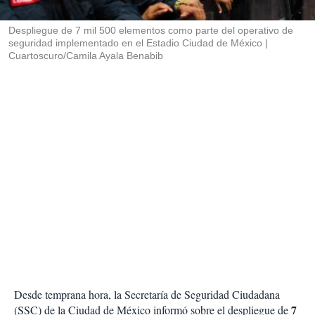
i
r
Despliegue de 7 mil 500 elementos como parte del operativo de
seguridad implementado en el Estadio Ciudad de México
Cuartoscuro/Camila Ayala Benabib
Desde temprana hora, la Secretaría de Seguridad Ciudadana
7
(SSC) de la Ciudad de México informó sobre el despliegue de