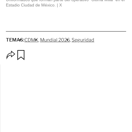
Estadio Ciudad de México.
X
TEMAS:
CDMX
Mundial 2026
Seguridad
O
G
p
u
c
a
i
r
o
d
n
a
e
r
s
d
e