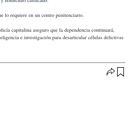
 y homicidio calificado.
ue lo requiere en un centro penitenciario.
olicía capitalina aseguro que la dependencia continuará,
ligencia e investigación para desarticular células delictivas
O
p
u
c
a
i
r
o
d
n
a
e
r
s