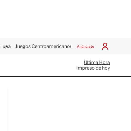
 lupa
Juegos Centroamericanos
Anúnciate
I
n
i
Última Hora
c
Impreso de hoy
i
a
r
S
e
s
i
ó
n