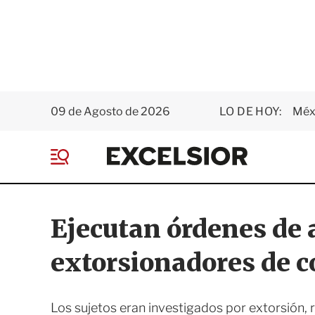
09 de Agosto de 2026
LO DE HOY:
Méxi
E
x
M
c
e
e
n
l
ú
s
Ejecutan órdenes de 
i
o
extorsionadores de 
r
Los sujetos eran investigados por extorsión, r