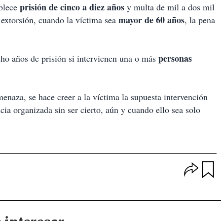
prisión de cinco a diez años
ablece
y multa de mil a dos mil
mayor de 60 años
 extorsión, cuando la víctima sea
, la pena
personas
ocho años de prisión si intervienen una o más
amenaza, se hace creer a la víctima la supuesta intervención
cia organizada sin ser cierto, aún y cuando ello sea solo
O
p
u
c
a
i
r