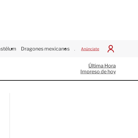
stélum
Dragones mexicanos
Juegos Centroamericanos
Anúnciate
I
n
i
Última Hora
c
Impreso de hoy
i
a
r
S
e
s
i
ó
n