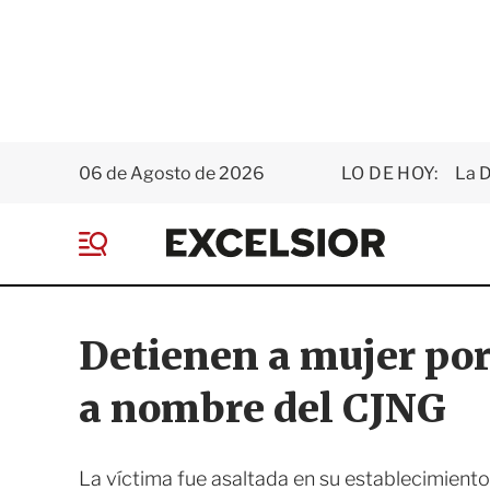
06 de Agosto de 2026
LO DE HOY:
La D
E
x
M
c
e
e
n
l
ú
s
Detienen a mujer por
i
o
a nombre del CJNG
r
La víctima fue asaltada en su establecimiento