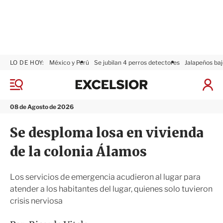
LO DE HOY:
México y Perú
Se jubilan 4 perros detectores
Jalapeños baj
E
x
M
I
c
e
n
n
e
i
08 de Agosto de 2026
ú
l
c
s
i
Se desploma losa en vivienda
i
a
o
r
de la colonia Álamos
r
S
e
s
Los servicios de emergencia acudieron al lugar para
i
atender a los habitantes del lugar, quienes solo tuvieron
ó
crisis nerviosa
n