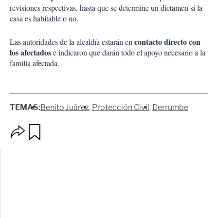
revisiones respectivas, hasta que se determine un dictamen si la
casa es habitable o no.
contacto directo con
Las autoridades de la alcaldía estarán en
los afectados
e indicaron que darán todo el apoyo necesario a la
familia afectada.
TEMAS:
Benito Juárez
Protección Civil
Derrumbe
O
G
p
u
c
a
i
r
o
d
n
a
e
r