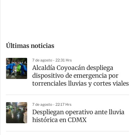
s
d
e
c
o
Últimas noticias
m
p
7 de agosto - 22:31 Hrs
a
Alcaldía Coyoacán despliega
r
dispositivo de emergencia por
t
torrenciales lluvias y cortes viales
i
r
7 de agosto - 22:17 Hrs
Despliegan operativo ante lluvia
histórica en CDMX