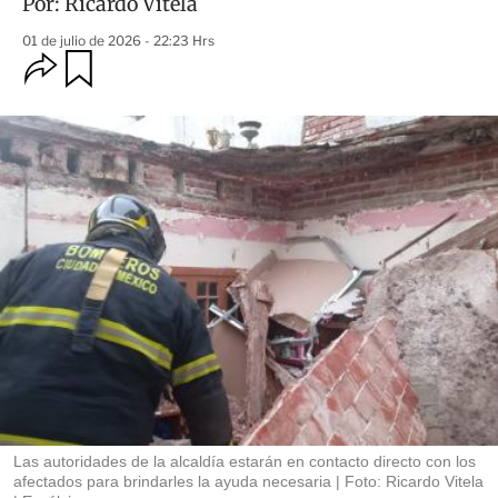
Por:
Ricardo Vitela
01 de julio de 2026 - 22:23 Hrs
O
G
u
p
a
c
r
i
d
o
a
n
r
e
s
d
e
c
o
m
p
a
r
t
i
r
Las autoridades de la alcaldía estarán en contacto directo con los
afectados para brindarles la ayuda necesaria
Foto: Ricardo Vitela