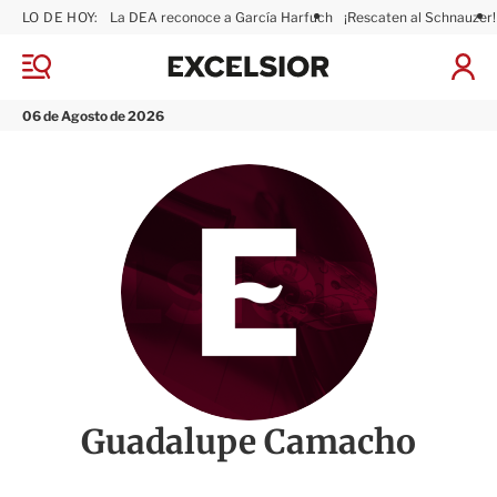
LO DE HOY:
La DEA reconoce a García Harfuch
¡Rescaten al Schnauzer!
E
x
M
I
c
e
n
n
e
i
06 de Agosto de 2026
ú
l
c
s
i
i
a
o
r
r
S
e
s
i
ó
n
Guadalupe Camacho