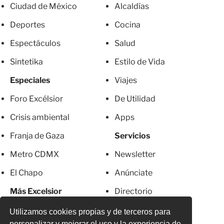
Ciudad de México
Alcaldías
Deportes
Cocina
Espectáculos
Salud
Sintetika
Estilo de Vida
Especiales
Viajes
Foro Excélsior
De Utilidad
Crisis ambiental
Apps
Franja de Gaza
Servicios
Metro CDMX
Newsletter
El Chapo
Anúnciate
Más Excelsior
Directorio
Mujeres
Suscripciones
Utilizamos cookies propias y de terceros para
personalizar y mejorar el uso y la experiencia de