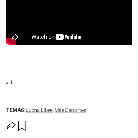
ald
TEMAS:
Lucha Libre
Más Deportes
O
G
p
u