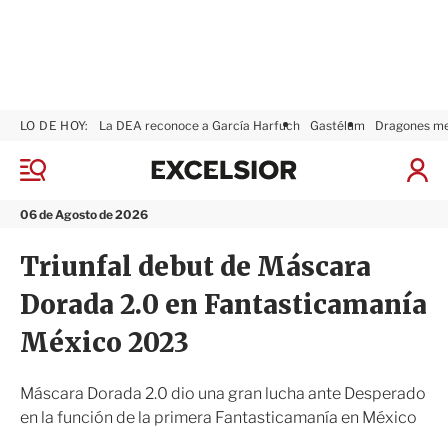
LO DE HOY:
La DEA reconoce a García Harfuch
Gastélum
Dragones m
E
x
M
I
c
e
n
n
e
i
06 de Agosto de 2026
ú
l
c
s
i
Triunfal debut de Máscara
i
a
o
r
Dorada 2.0 en Fantasticamanía
r
S
e
México 2023
s
i
ó
Máscara Dorada 2.0 dio una gran lucha ante Desperado
n
en la función de la primera Fantasticamanía en México