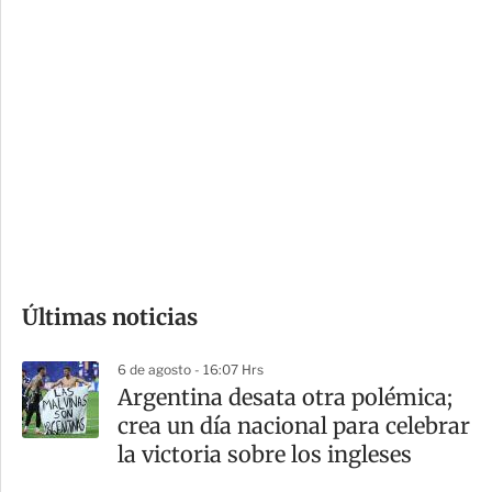
c
a
i
r
o
d
n
a
e
r
s
d
e
c
o
Últimas noticias
m
p
6 de agosto - 16:07 Hrs
a
Argentina desata otra polémica;
r
crea un día nacional para celebrar
t
la victoria sobre los ingleses
i