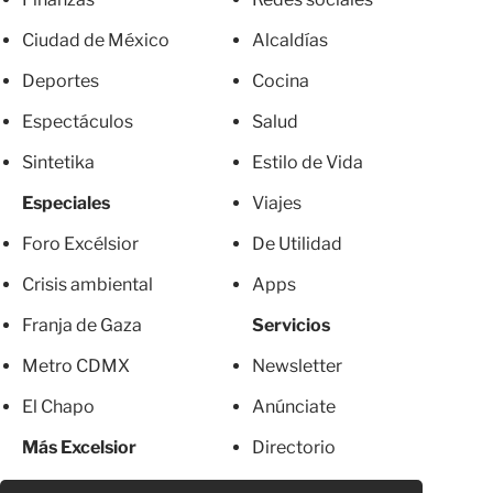
Ciudad de México
Alcaldías
Deportes
Cocina
Espectáculos
Salud
Sintetika
Estilo de Vida
Especiales
Viajes
Foro Excélsior
De Utilidad
Crisis ambiental
Apps
Franja de Gaza
Servicios
Metro CDMX
Newsletter
El Chapo
Anúnciate
Más Excelsior
Directorio
Mujeres
Suscripciones