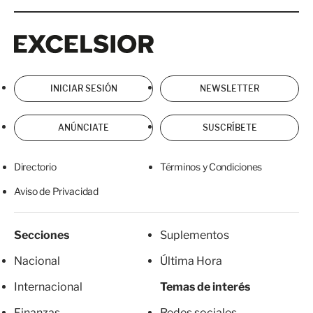
Excelsior
Excelsior
INICIAR SESIÓN
NEWSLETTER
ANÚNCIATE
SUSCRÍBETE
Directorio
Términos y Condiciones
Aviso de Privacidad
Secciones
Suplementos
Nacional
Última Hora
Internacional
Temas de interés
Finanzas
Redes sociales