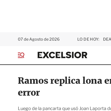
07 de Agosto de 2026
LO DE HOY:
DEA
E
x
M
c
e
e
n
l
ú
s
Ramos replica lona e
i
o
error
r
Luego de la pancarta que usó Joan Laporta dur