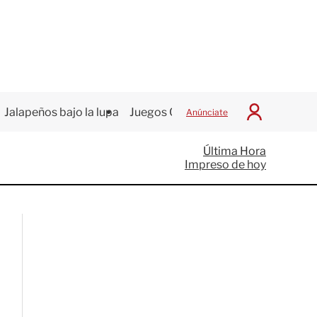
Jalapeños bajo la lupa
Juegos Centroamericanos
Anúnciate
I
n
i
Última Hora
c
Impreso de hoy
i
a
r
S
e
s
i
ó
n