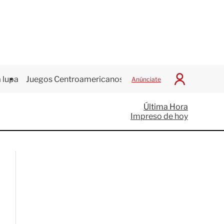
 lupa
Juegos Centroamericanos
Anúnciate
I
n
i
Última Hora
c
Impreso de hoy
i
a
r
S
e
s
i
ó
n