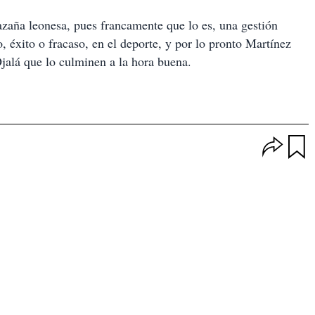
zaña leonesa, pues francamente que lo es, una gestión
, éxito o fracaso, en el deporte, y por lo pronto Martínez
alá que lo culminen a la hora buena.
O
p
u
c
a
i
r
o
d
n
a
e
r
s
d