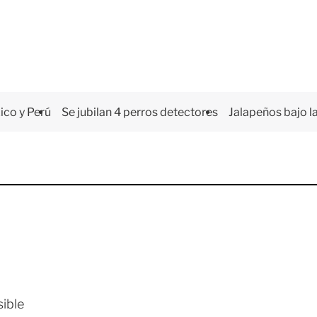
co y Perú
Se jubilan 4 perros detectores
Jalapeños bajo la
sible