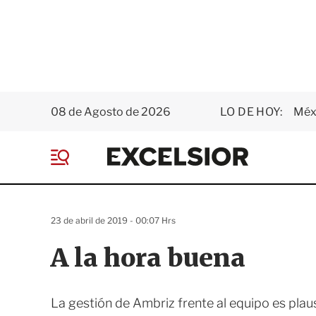
08 de Agosto de 2026
LO DE HOY:
Méxi
E
x
M
c
e
e
n
l
ú
s
23 de abril de 2019 - 00:07 Hrs
i
o
A la hora buena
r
La gestión de Ambriz frente al equipo es plau