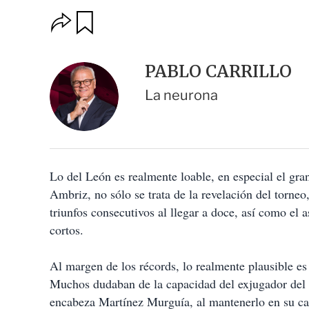
O
G
u
p
a
c
r
i
d
PABLO CARRILLO
o
a
n
r
La neurona
e
s
d
e
c
o
Lo del León es realmente loable, en especial el gr
m
p
Ambriz, no sólo se trata de la revelación del torn
a
triunfos consecutivos al llegar a doce, así como el
r
t
cortos.
i
r
Al margen de los récords, lo realmente plausible es
Muchos dudaban de la capacidad del exjugador del N
encabeza Martínez Murguía, al mantenerlo en su c