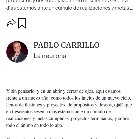
propósitos y deseos, ojalá que en trescientos sesenta
días estemos ante un cúmulo de realizaciones y metas ...
O
G
u
p
a
c
r
i
d
PABLO CARRILLO
o
a
n
r
La neurona
e
s
d
e
c
o
Y sin pensarlo, y en un abrir y cerrar de ojos, aquí estamos
m
frente a un nuevo año, como todos los inicios de un nuevo ciclo,
p
a
llenos de ilusiones y proyectos, de propósitos y deseos, ojalá que
r
en trescientos sesenta días estemos ante un cúmulo de
t
realizaciones y metas cumplidas, proyectos terminados, y sobre
i
todo el ánimo en todo lo alto.
r