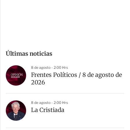
e
r
s
d
e
c
o
m
Últimas noticias
p
a
8 de agosto - 2:00 Hrs
r
Frentes Políticos / 8 de agosto de
t
2026
i
r
8 de agosto - 2:00 Hrs
La Cristiada