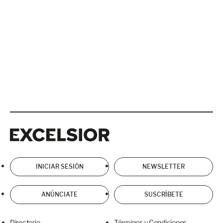
Excelsior
Excelsior
INICIAR SESIÓN
NEWSLETTER
ANÚNCIATE
SUSCRÍBETE
Directorio
Términos y Condiciones