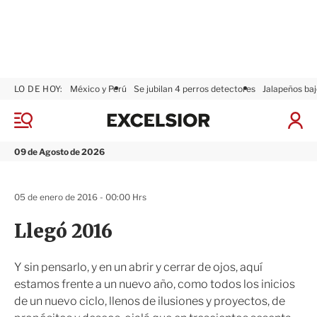
LO DE HOY:
México y Perú
Se jubilan 4 perros detectores
Jalapeños baj
E
x
M
I
c
e
n
n
e
i
09 de Agosto de 2026
ú
l
c
s
i
i
a
05 de enero de 2016 - 00:00 Hrs
o
r
r
S
Llegó 2016
e
s
i
Y sin pensarlo, y en un abrir y cerrar de ojos, aquí
ó
estamos frente a un nuevo año, como todos los inicios
n
de un nuevo ciclo, llenos de ilusiones y proyectos, de