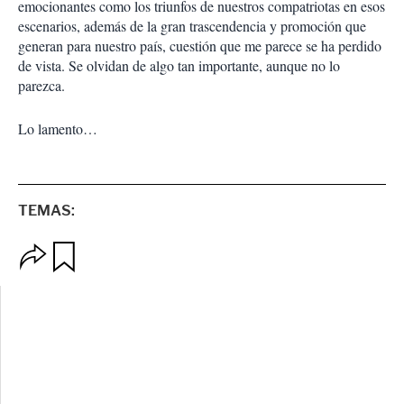
emocionantes como los triunfos de nuestros compatriotas en esos
escenarios, además de la gran trascendencia y promoción que
generan para nuestro país, cuestión que me parece se ha perdido
de vista. Se olvidan de algo tan importante, aunque no lo
parezca.
Lo lamento…
TEMAS:
O
G
p
u
c
a
i
r
o
d
n
a