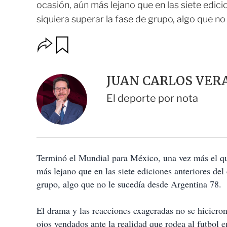
ocasión, aún más lejano que en las siete edici
siquiera superar la fase de grupo, algo que no 
O
G
u
p
a
c
r
i
d
JUAN CARLOS VER
o
a
n
r
El deporte por nota
e
s
d
e
c
o
Terminó el Mundial para México, una vez más el qui
m
p
más lejano que en las siete ediciones anteriores del
a
grupo, algo que no le sucedía desde Argentina 78.
r
t
i
El drama y las reacciones exageradas no se hicieron
r
ojos vendados ante la realidad que rodea al futbol en 