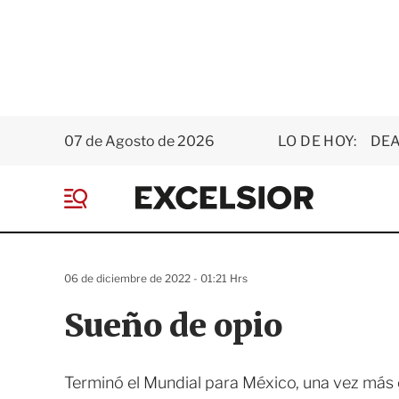
07 de Agosto de 2026
LO DE HOY:
DEA
E
x
M
c
e
e
n
l
ú
s
06 de diciembre de 2022 - 01:21 Hrs
i
o
Sueño de opio
r
Terminó el Mundial para México, una vez más e