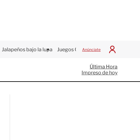
Jalapeños bajo la lupa
Juegos Centroamericanos
Anúnciate
I
n
i
Última Hora
c
Impreso de hoy
i
a
r
S
e
s
i
ó
n