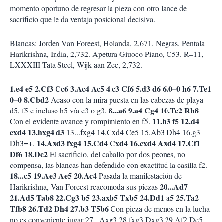
momento oportuno de regresar la pieza con otro lance de
sacrificio que le da ventaja posicional decisiva.
Blancas: Jorden Van Foreest, Holanda, 2,671. Negras. Pentala
Harikrishna, India, 2,732. Apetura Giuoco Piano, C53. R–11,
LXXXIII Tata Steel, Wijk aan Zee, 2,732.
1.e4 e5 2.Cf3 Cc6 3.Ac4 Ac5 4.c3 Cf6 5.d3 d6 6.0–0 h6 7.Te1
0–0 8.Cbd2
Acaso con la mira puesta en las cabezas de playa
8...a6 9.a4 Cg4 10.Te2 Rh8
d5, f5 e incluso h5 vía e3 o g3.
11.h3 f5 12.d4
Con el evidente avance y rompimiento en f5.
exd4 13.hxg4 d3
13...fxg4 14.Cxd4 Ce5 15.Ab3 Dh4 16.g3
14.Axd3 fxg4 15.Cd4 Cxd4 16.cxd4 Axd4 17.Cf1
Dh3=+.
Df6 18.Dc2
El sacrificio, del caballo por dos peones, no
compensa, las blancas han defendido con exactitud la casilla f2.
18...c5 19.Ae3 Ae5 20.Ac4
Pasada la manifestación de
20...Ad7
Harikrishna, Van Foreest reacomoda sus piezas
21.Ad5 Tab8 22.Cg3 b5 23.axb5 Txb5 24.Dd1 a5 25.Ta2
Tfb8 26.Td2 Dh4 27.b3 T5b6
Con pieza de menos en la lucha
no es conveniente jugar 27...Axg3 28.fxg3 Dxg3 29.Af2 De5