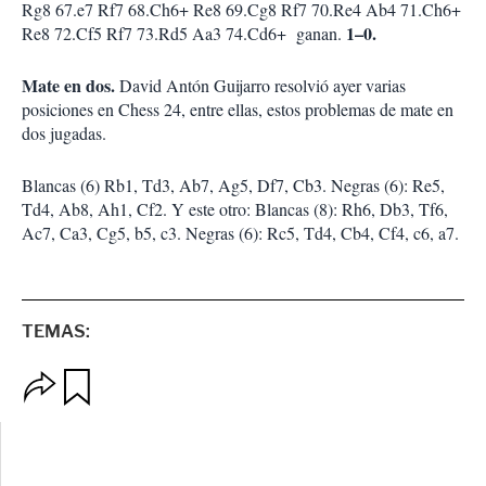
Rg8 67.e7 Rf7 68.Ch6+ Re8 69.Cg8 Rf7 70.Re4 Ab4 71.Ch6+
1–0.
Re8 72.Cf5 Rf7 73.Rd5 Aa3 74.Cd6+ ganan.
Mate en dos.
David Antón Guijarro resolvió ayer varias
posiciones en Chess 24, entre ellas, estos problemas de mate en
dos jugadas.
Blancas (6) Rb1, Td3, Ab7, Ag5, Df7, Cb3. Negras (6): Re5,
Td4, Ab8, Ah1, Cf2. Y este otro: Blancas (8): Rh6, Db3, Tf6,
Ac7, Ca3, Cg5, b5, c3. Negras (6): Rc5, Td4, Cb4, Cf4, c6, a7.
TEMAS:
O
G
p
u
c
a
i
r