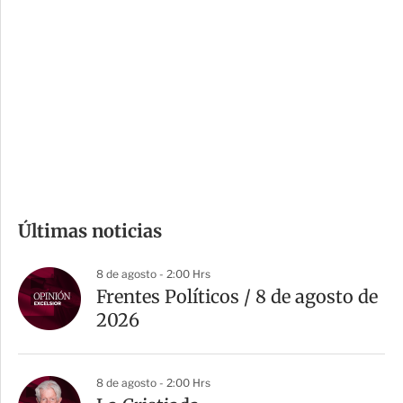
o
d
n
a
e
r
s
d
e
c
o
m
Últimas noticias
p
a
8 de agosto - 2:00 Hrs
r
Frentes Políticos / 8 de agosto de
t
2026
i
r
8 de agosto - 2:00 Hrs