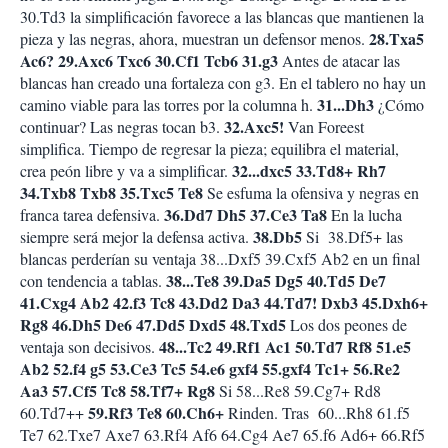
30.Td3 la simplificación favorece a las blancas que mantienen la
28.Txa5
pieza y las negras, ahora, muestran un defensor menos.
Ac6? 29.Axc6 Txc6 30.Cf1 Tcb6 31.g3
Antes de atacar las
blancas han creado una fortaleza con g3. En el tablero no hay un
31...Dh3
camino viable para las torres por la columna h.
¿Cómo
32.Axc5!
continuar? Las negras tocan b3.
Van Foreest
simplifica. Tiempo de regresar la pieza; equilibra el material,
32...dxc5 33.Td8+ Rh7
crea peón libre y va a simplificar.
34.Txb8 Txb8 35.Txc5 Te8
Se esfuma la ofensiva y negras en
36.Dd7 Dh5 37.Ce3 Ta8
franca tarea defensiva.
En la lucha
38.Db5
siempre será mejor la defensa activa.
Si 38.Df5+ las
blancas perderían su ventaja 38...Dxf5 39.Cxf5 Ab2 en un final
38...Te8 39.Da5 Dg5 40.Td5 De7
con tendencia a tablas.
41.Cxg4 Ab2 42.f3 Tc8 43.Dd2 Da3 44.Td7! Dxb3 45.Dxh6+
Rg8 46.Dh5 De6 47.Dd5 Dxd5 48.Txd5
Los dos peones de
48...Tc2 49.Rf1 Ac1 50.Td7 Rf8 51.e5
ventaja son decisivos.
Ab2 52.f4 g5 53.Ce3 Tc5 54.e6 gxf4 55.gxf4 Tc1+ 56.Re2
Aa3 57.Cf5 Tc8 58.Tf7+ Rg8
Si 58...Re8 59.Cg7+ Rd8
59.Rf3 Te8 60.Ch6+
60.Td7++
Rinden. Tras 60...Rh8 61.f5
Te7 62.Txe7 Axe7 63.Rf4 Af6 64.Cg4 Ae7 65.f6 Ad6+ 66.Rf5