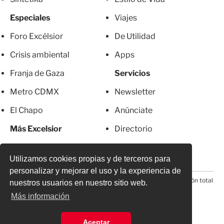
Especiales
Viajes
Foro Excélsior
De Utilidad
Crisis ambiental
Apps
Franja de Gaza
Servicios
Metro CDMX
Newsletter
El Chapo
Anúnciate
Más Excelsior
Directorio
Mujeres
Suscripciones
Utilizamos cookies propias y de terceros para
personalizar y mejorar el uso y la experiencia de
© 2026 Todos los derechos reservados. Prohibida la reproducción total
nuestros usuarios en nuestro sitio web.
o parcial, incluyendo cualquier medio electrónico*
Más información
Aceptar