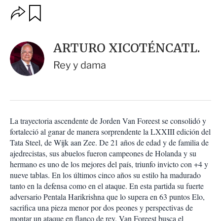
O
G
u
p
a
c
r
i
d
ARTURO XICOTÉNCATL.
o
a
n
r
Rey y dama
e
s
d
e
c
o
La trayectoria ascendente de Jorden Van Foreest se consolidó y
m
fortaleció al ganar de manera sorprendente la LXXIII edición del
p
a
Tata Steel, de Wijk aan Zee. De 21 años de edad y de familia de
r
ajedrecistas, sus abuelos fueron campeones de Holanda y su
t
hermano es uno de los mejores del país, triunfo invicto con +4 y
i
nueve tablas. En los últimos cinco años su estilo ha madurado
r
tanto en la defensa como en el ataque. En esta partida su fuerte
adversario Pentala Harikrishna que lo supera en 63 puntos Elo,
sacrifica una pieza menor por dos peones y perspectivas de
montar un ataque en flanco de rey. Van Foreest busca el