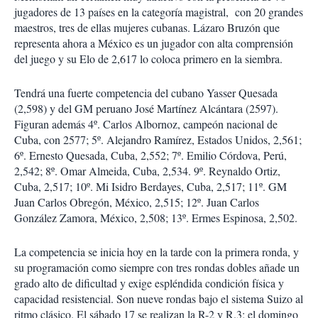
i
jugadores de 13 países en la categoría magistral, con 20 grandes
r
maestros, tres de ellas mujeres cubanas. Lázaro Bruzón que
representa ahora a México es un jugador con alta comprensión
del juego y su Elo de 2,617 lo coloca primero en la siembra.
Tendrá una fuerte competencia del cubano Yasser Quesada
(2,598) y del GM peruano José Martínez Alcántara (2597).
Figuran además 4º. Carlos Albornoz, campeón nacional de
Cuba, con 2577; 5º. Alejandro Ramírez, Estados Unidos, 2,561;
6º. Ernesto Quesada, Cuba, 2,552; 7º. Emilio Córdova, Perú,
2,542; 8º. Omar Almeida, Cuba, 2,534. 9º. Reynaldo Ortiz,
Cuba, 2,517; 10º. Mi Isidro Berdayes, Cuba, 2,517; 11º. GM
Juan Carlos Obregón, México, 2,515; 12º. Juan Carlos
González Zamora, México, 2,508; 13º. Ermes Espinosa, 2,502.
La competencia se inicia hoy en la tarde con la primera ronda, y
su programación como siempre con tres rondas dobles añade un
grado alto de dificultad y exige espléndida condición física y
capacidad resistencial. Son nueve rondas bajo el sistema Suizo al
ritmo clásico. El sábado 17 se realizan la R-2 y R.3; el domingo