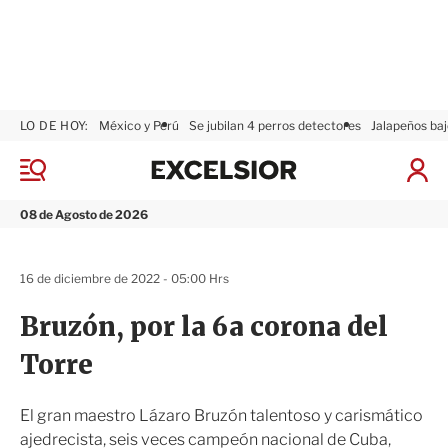
LO DE HOY:
México y Perú
Se jubilan 4 perros detectores
Jalapeños baj
E
x
M
I
c
e
n
n
e
i
08 de Agosto de 2026
ú
l
c
s
i
i
a
16 de diciembre de 2022 - 05:00 Hrs
o
r
r
S
Bruzón, por la 6a corona del
e
s
Torre
i
ó
n
El gran maestro Lázaro Bruzón talentoso y carismático
ajedrecista, seis veces campeón nacional de Cuba,