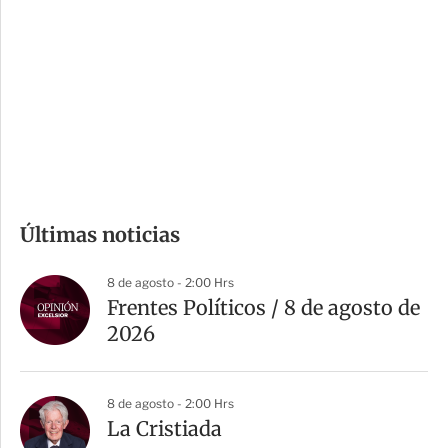
n
a
e
r
s
d
e
c
o
m
Últimas noticias
p
a
8 de agosto - 2:00 Hrs
r
Frentes Políticos / 8 de agosto de
t
2026
i
r
8 de agosto - 2:00 Hrs
La Cristiada