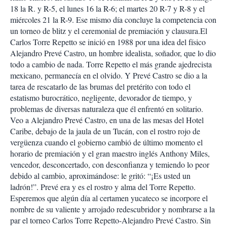
18 la R. y R-5, el lunes 16 la R-6; el martes 20 R-7 y R-8 y el
miércoles 21 la R-9. Ese mismo día concluye la competencia con
un torneo de blitz y el ceremonial de premiación y clausura.El
Carlos Torre Repetto se inició en 1988 por una idea del físico
Alejandro Prevé Castro, un hombre idealista, soñador, que lo dio
todo a cambio de nada. Torre Repetto el más grande ajedrecista
mexicano, permanecía en el olvido. Y Prevé Castro se dio a la
tarea de rescatarlo de las brumas del pretérito con todo el
estatismo burocrático, negligente, devorador de tiempo, y
problemas de diversas naturaleza que él enfrentó en solitario.
Veo a Alejandro Prevé Castro, en una de las mesas del Hotel
Caribe, debajo de la jaula de un Tucán, con el rostro rojo de
vergüenza cuando el gobierno cambió de último momento el
horario de premiación y el gran maestro inglés Anthony Miles,
vencedor, desconcertado, con desconfianza y temiendo lo peor
debido al cambio, aproximándose: le gritó: “¡Es usted un
ladrón!”. Prevé era y es el rostro y alma del Torre Repetto.
Esperemos que algún día al certamen yucateco se incorpore el
nombre de su valiente y arrojado redescubridor y nombrarse a la
par el torneo Carlos Torre Repetto-Alejandro Prevé Castro. Sin