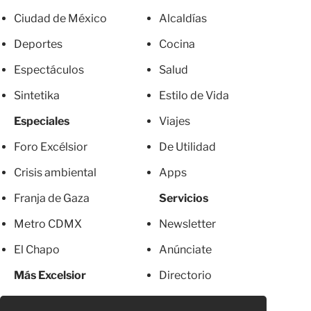
Ciudad de México
Alcaldías
Deportes
Cocina
Espectáculos
Salud
Sintetika
Estilo de Vida
Especiales
Viajes
Foro Excélsior
De Utilidad
Crisis ambiental
Apps
Franja de Gaza
Servicios
Metro CDMX
Newsletter
El Chapo
Anúnciate
Más Excelsior
Directorio
Mujeres
Suscripciones