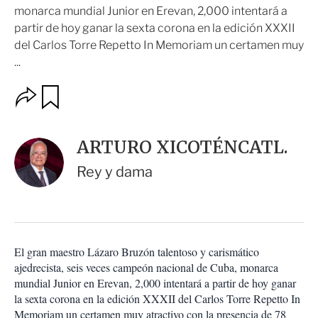
monarca mundial Junior en Erevan, 2,000 intentará a
partir de hoy ganar la sexta corona en la edición XXXII
del Carlos Torre Repetto In Memoriam un certamen muy
...
O
G
u
p
a
c
r
i
d
ARTURO XICOTÉNCATL.
o
a
n
r
Rey y dama
e
s
d
e
c
o
El gran maestro Lázaro Bruzón talentoso y carismático
m
ajedrecista, seis veces campeón nacional de Cuba, monarca
p
a
mundial Junior en Erevan, 2,000 intentará a partir de hoy ganar
r
la sexta corona en la edición XXXII del Carlos Torre Repetto In
t
Memoriam un certamen muy atractivo con la presencia de 78