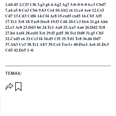
1.d4 d5 2.Cf3 Cf6 3.g3 g6 4.Ag2 Ag7 5.0–0 0–0 6.c3 Cbd7
7.a4 a5 8.Ca3 Cb6 9.b3 Ce4 10.Ab2 c6 11.c4 Ae6 12.Ce5
Cd7 13.Cd3 Cdf6 14.Cf4 Ac8 15.cxd5 cxd5 16.Cb5 Af5
17.Tc1 Tc8 18.Txc8 Dxc8 19.f3 Cd6 20.Cc3 Dc6 21.g4 Ah6
22.e3 Ac8 23.Dd3 b6 24.Tc1 Aa8 25.Aa3 Aa6 26.Dd2 Tc8
27.h4 Axf4 28.exf4 Tc6 29.f5 gxf5 30.Te1 Dd8 31.g5 Ch5
32.Cxd5 e6 33.Cc3 f4 34.d5 Cf5 35.Td1 Tc8 36.d6 Dd7
37.Ah3 Ce3 38.Tc1 Ab7 39.Ce4 Txc1+ 40.Dxc1 Ac6 41.Dc3
Cd5 42.De5 1–0.
TEMAS:
O
G
p
u
c
a
i
r
o
d