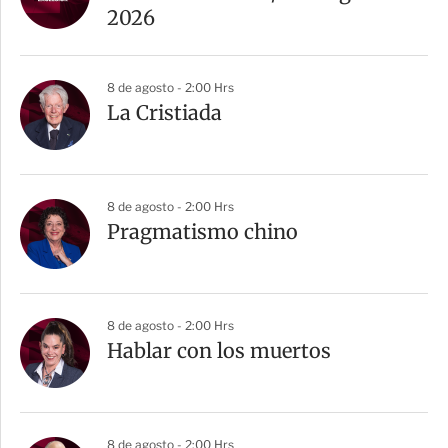
t
2026
i
r
8 de agosto - 2:00 Hrs
La Cristiada
8 de agosto - 2:00 Hrs
Pragmatismo chino
8 de agosto - 2:00 Hrs
Hablar con los muertos
8 de agosto - 2:00 Hrs