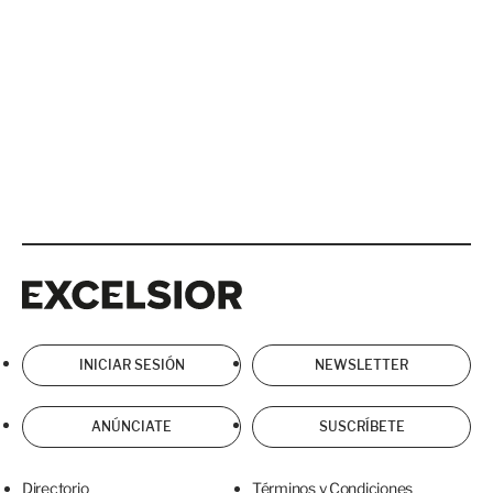
Excelsior
Excelsior
INICIAR SESIÓN
NEWSLETTER
ANÚNCIATE
SUSCRÍBETE
Directorio
Términos y Condiciones