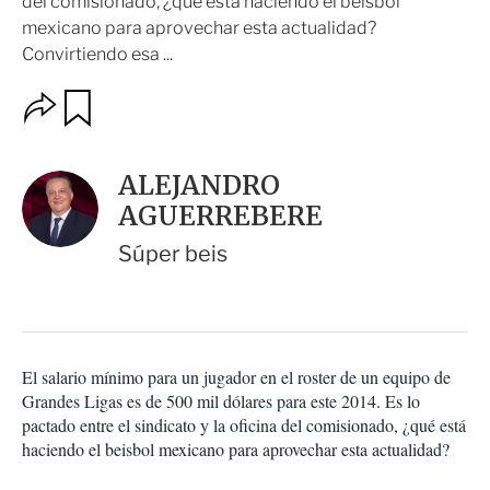
del comisionado, ¿qué está haciendo el beisbol
mexicano para aprovechar esta actualidad?
Convirtiendo esa ...
O
G
u
p
a
c
r
i
d
ALEJANDRO
o
a
n
AGUERREBERE
r
e
s
Súper beis
d
e
c
o
m
p
El salario mínimo para un jugador en el roster de un equipo de
a
Grandes Ligas es de 500 mil dólares para este 2014. Es lo
r
pactado entre el sindicato y la oficina del comisionado, ¿qué está
t
haciendo el beisbol mexicano para aprovechar esta actualidad?
i
r