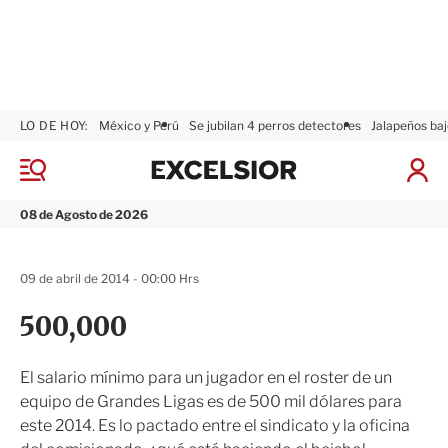
LO DE HOY:
México y Perú
Se jubilan 4 perros detectores
Jalapeños baj
E
x
M
I
c
e
n
n
e
i
08 de Agosto de 2026
ú
l
c
s
i
i
a
09 de abril de 2014 - 00:00 Hrs
o
r
r
S
500,000
e
s
i
El salario mínimo para un jugador en el roster de un
ó
equipo de Grandes Ligas es de 500 mil dólares para
n
este 2014. Es lo pactado entre el sindicato y la oficina