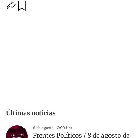
O
G
p
u
c
a
i
r
o
d
n
a
e
r
s
d
e
c
o
m
Últimas noticias
p
a
8 de agosto - 2:00 Hrs
r
Frentes Políticos / 8 de agosto de