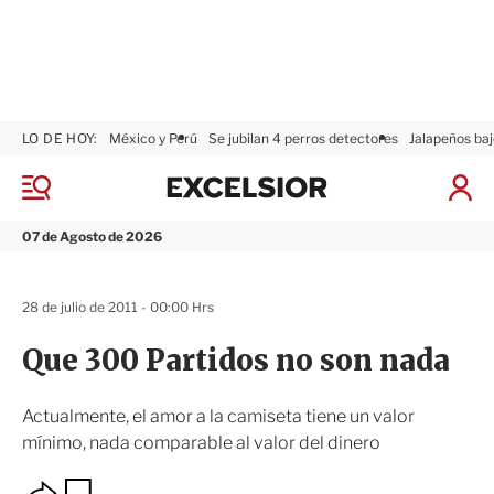
LO DE HOY:
México y Perú
Se jubilan 4 perros detectores
Jalapeños baj
E
x
M
I
c
e
n
n
e
i
07 de Agosto de 2026
ú
l
c
s
i
i
a
28 de julio de 2011 - 00:00 Hrs
o
r
r
S
Que 300 Partidos no son nada
e
s
i
Actualmente, el amor a la camiseta tiene un valor
ó
mínimo, nada comparable al valor del dinero
n
O
G