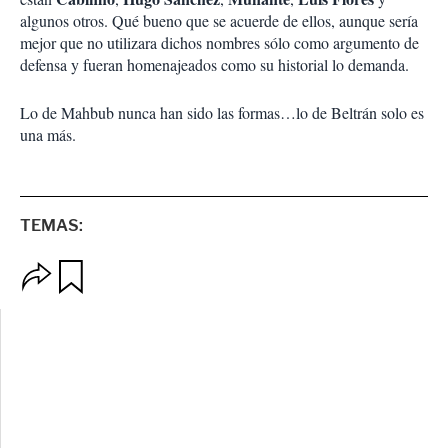
algunos otros. Qué bueno que se acuerde de ellos, aunque sería
mejor que no utilizara dichos nombres sólo como argumento de
defensa y fueran homenajeados como su historial lo demanda.
Lo de Mahbub nunca han sido las formas…lo de Beltrán solo es
una más.
TEMAS:
O
G
p
u
c
a
i
r
o
d
n
a
e
r