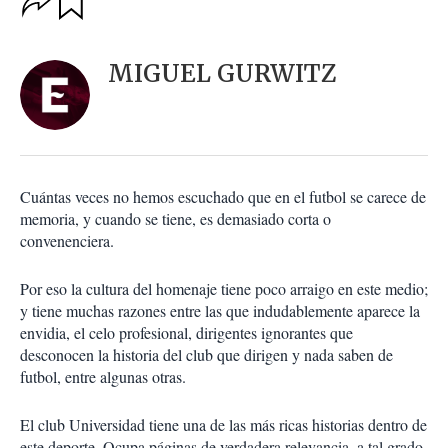
u
p
a
c
r
i
d
MIGUEL GURWITZ
o
a
n
r
e
s
d
e
c
Cuántas veces no hemos escuchado que en el futbol se carece de
o
memoria, y cuando se tiene, es demasiado corta o
m
convenenciera.
p
a
r
Por eso la cultura del homenaje tiene poco arraigo en este medio;
t
y tiene muchas razones entre las que indudablemente aparece la
i
envidia, el celo profesional, dirigentes ignorantes que
r
desconocen la historia del club que dirigen y nada saben de
futbol, entre algunas otras.
El club Universidad tiene una de las más ricas historias dentro de
este deporte. Ocupa páginas de verdadera relevancia, a tal grado,