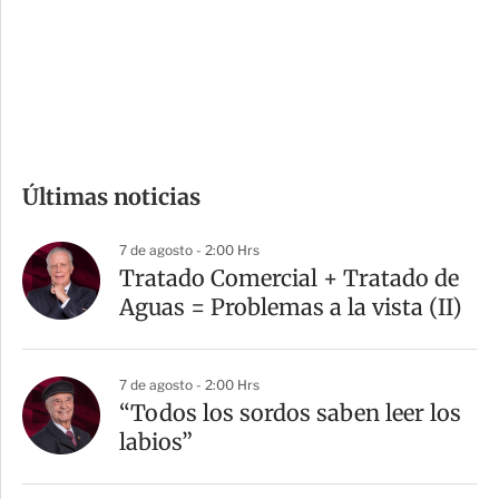
s
d
e
c
o
m
Últimas noticias
p
a
7 de agosto - 2:00 Hrs
r
Tratado Comercial + Tratado de
t
Aguas = Problemas a la vista (II)
i
r
7 de agosto - 2:00 Hrs
“Todos los sordos saben leer los
labios”