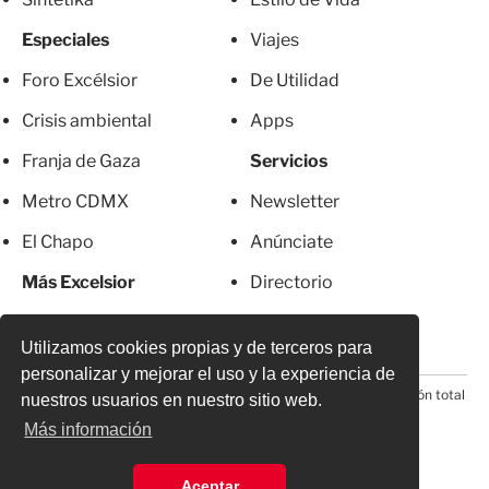
Especiales
Viajes
Foro Excélsior
De Utilidad
Crisis ambiental
Apps
Franja de Gaza
Servicios
Metro CDMX
Newsletter
El Chapo
Anúnciate
Más Excelsior
Directorio
Mujeres
Suscripciones
Utilizamos cookies propias y de terceros para
personalizar y mejorar el uso y la experiencia de
© 2026 Todos los derechos reservados. Prohibida la reproducción total
nuestros usuarios en nuestro sitio web.
o parcial, incluyendo cualquier medio electrónico*
Más información
Aceptar