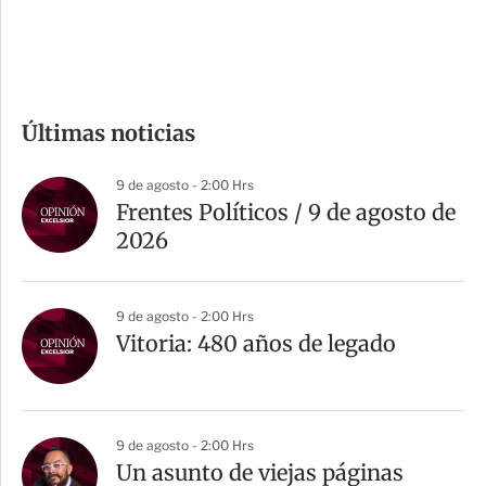
e
c
o
m
Últimas noticias
p
a
9 de agosto - 2:00 Hrs
r
Frentes Políticos / 9 de agosto de
t
2026
i
r
9 de agosto - 2:00 Hrs
Vitoria: 480 años de legado
9 de agosto - 2:00 Hrs
Un asunto de viejas páginas