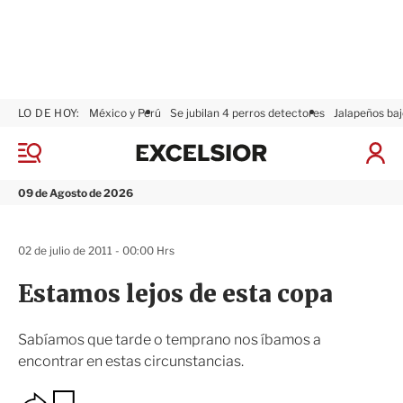
LO DE HOY:
México y Perú
Se jubilan 4 perros detectores
Jalapeños baj
E
x
M
I
c
e
n
n
e
i
09 de Agosto de 2026
ú
l
c
s
i
i
a
02 de julio de 2011 - 00:00 Hrs
o
r
r
S
Estamos lejos de esta copa
e
s
i
Sabíamos que tarde o temprano nos íbamos a
ó
encontrar en estas circunstancias.
n
O
G