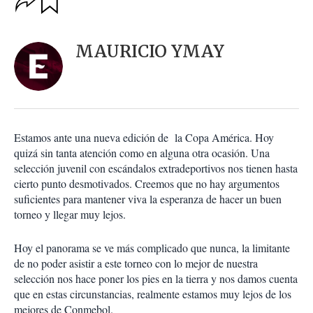
u
p
a
c
r
i
d
MAURICIO YMAY
o
a
n
r
e
s
d
e
c
Estamos ante una nueva edición de la Copa América. Hoy
o
quizá sin tanta atención como en alguna otra ocasión. Una
m
selección juvenil con escándalos extradeportivos nos tienen hasta
p
a
cierto punto desmotivados. Creemos que no hay argumentos
r
suficientes para mantener viva la esperanza de hacer un buen
t
torneo y llegar muy lejos.
i
r
Hoy el panorama se ve más complicado que nunca, la limitante
de no poder asistir a este torneo con lo mejor de nuestra
selección nos hace poner los pies en la tierra y nos damos cuenta
que en estas circunstancias, realmente estamos muy lejos de los
mejores de Conmebol.