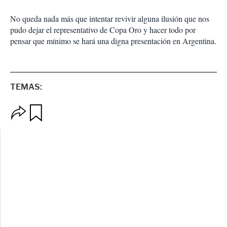
No queda nada más que intentar revivir alguna ilusión que nos
pudo dejar el representativo de Copa Oro y hacer todo por
pensar que mínimo se hará una digna presentación en Argentina.
TEMAS:
O
G
p
u
c
a
i
r
o
d
n
a
e
r
s
d