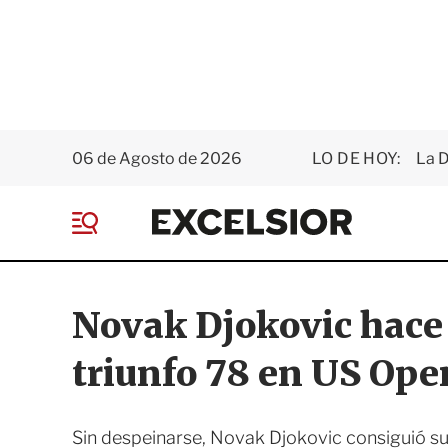
06 de Agosto de 2026
LO DE HOY:
La D
E
x
M
c
e
e
n
l
ú
s
Novak Djokovic hace 
i
o
triunfo 78 en US Ope
r
Sin despeinarse, Novak Djokovic consiguió su