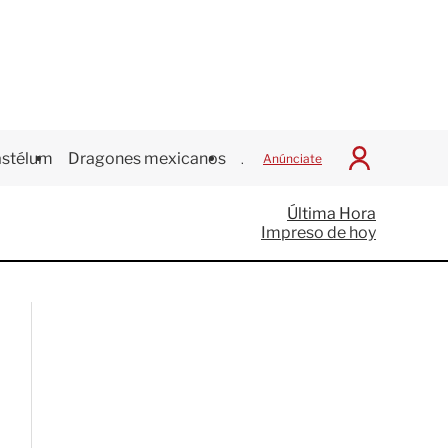
stélum
Dragones mexicanos
Juegos Centroamericanos
Anúnciate
I
n
i
Última Hora
c
Impreso de hoy
i
a
r
S
e
s
i
ó
n