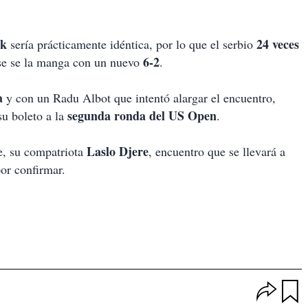
rk
24 veces
sería prácticamente idéntica, por lo que el serbio
6-2
ose se la manga con un nuevo
.
ta
y con un Radu Albot que intentó alargar el encuentro,
segunda ronda del US Open
su boleto a la
.
Laslo Djere
te, su compatriota
, encuentro que se llevará a
or confirmar.
O
p