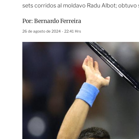
sets corridos al moldavo Radu Albot; obtuvo 
Por:
Bernardo Ferreira
26 de agosto de 2024 - 22:41 Hrs