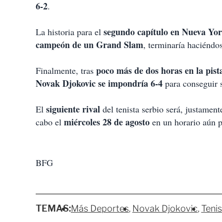
6-2
.
segundo capítulo en Nueva Yo
La historia para el
campeón de un Grand Slam
, terminaría haciénd
poco más de dos horas en la pis
Finalmente, tras
Novak Djokovic se impondría 6-4
para conseguir 
siguiente rival
El
del tenista serbio será, justamen
miércoles 28 de agosto
cabo el
en un horario aún p
BFG
TEMAS:
Más Deportes
Novak Djokovic
Tenis