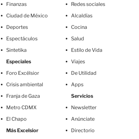
Finanzas
Redes sociales
Ciudad de México
Alcaldías
Deportes
Cocina
Espectáculos
Salud
Sintetika
Estilo de Vida
Especiales
Viajes
Foro Excélsior
De Utilidad
Crisis ambiental
Apps
Franja de Gaza
Servicios
Metro CDMX
Newsletter
El Chapo
Anúnciate
Más Excelsior
Directorio