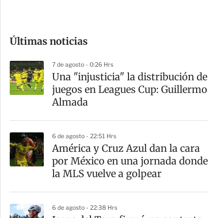
e
c
o
Últimas noticias
m
p
7 de agosto - 0:26 Hrs
a
Una "injusticia" la distribución de
r
juegos en Leagues Cup: Guillermo
t
Almada
i
r
6 de agosto - 22:51 Hrs
América y Cruz Azul dan la cara
por México en una jornada donde
la MLS vuelve a golpear
6 de agosto - 22:38 Hrs