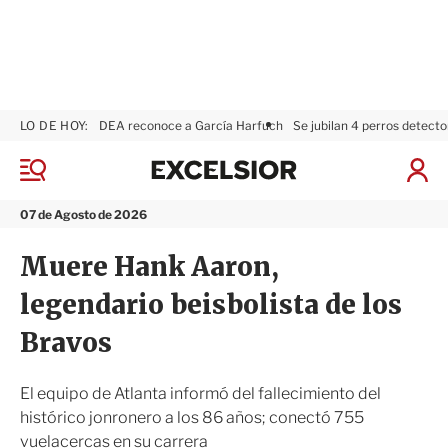
LO DE HOY:
DEA reconoce a García Harfuch
Se jubilan 4 perros detecto
E
x
M
I
c
e
n
n
e
i
07 de Agosto de 2026
ú
l
c
s
i
Muere Hank Aaron,
i
a
o
r
legendario beisbolista de los
r
S
e
Bravos
s
i
ó
El equipo de Atlanta informó del fallecimiento del
n
histórico jonronero a los 86 años; conectó 755
vuelacercas en su carrera