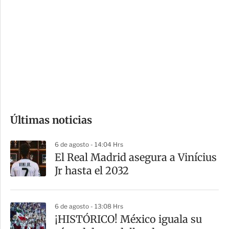
o
d
n
a
e
r
s
d
e
c
o
Últimas noticias
m
p
6 de agosto - 14:04 Hrs
a
El Real Madrid asegura a Vinícius
r
Jr hasta el 2032
t
i
6 de agosto - 13:08 Hrs
r
¡HISTÓRICO! México iguala su