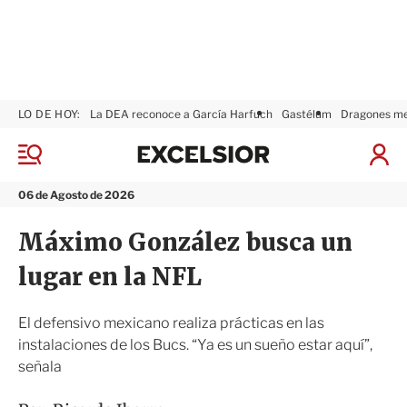
LO DE HOY:
La DEA reconoce a García Harfuch
Gastélum
Dragones m
E
x
M
I
c
e
n
n
e
i
06 de Agosto de 2026
ú
l
c
s
i
Máximo González busca un
i
a
o
r
lugar en la NFL
r
S
e
s
El defensivo mexicano realiza prácticas en las
i
instalaciones de los Bucs. “Ya es un sueño estar aquí”,
ó
señala
n