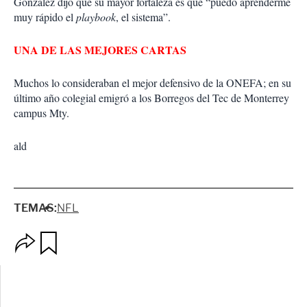
González dijo que su mayor fortaleza es que “puedo aprenderme
muy rápido el
playbook
, el sistema”.
UNA DE LAS MEJORES CARTAS
Muchos lo consideraban el mejor defensivo de la ONEFA; en su
último año colegial emigró a los Borregos del Tec de Monterrey
campus Mty.
ald
TEMAS:
NFL
O
G
p
u
c
a
i
r