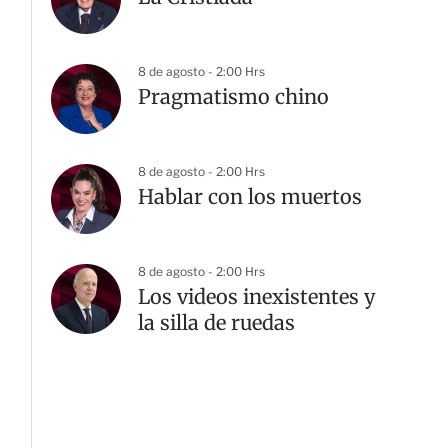
8 de agosto - 2:00 Hrs
Pragmatismo chino
8 de agosto - 2:00 Hrs
Hablar con los muertos
8 de agosto - 2:00 Hrs
Los videos inexistentes y
la silla de ruedas
G