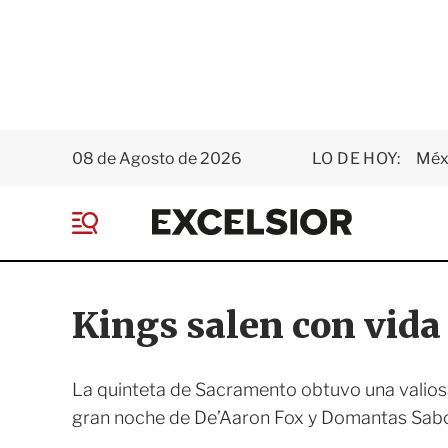
08 de Agosto de 2026
LO DE HOY:
Méxi
E
x
M
c
e
e
n
l
ú
s
Kings salen con vida 
i
o
r
La quinteta de Sacramento obtuvo una valiosa
gran noche de De’Aaron Fox y Domantas Sabon