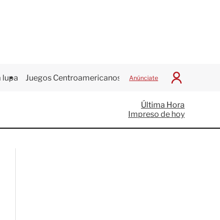
 lupa
Juegos Centroamericanos
Anúnciate
I
n
i
Última Hora
c
Impreso de hoy
i
a
r
S
e
s
i
ó
n