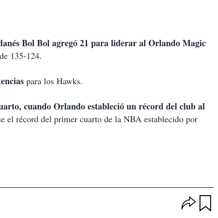
danés Bol Bol agregó 21 para liderar al Orlando Magic
 de 135-124.
tencias
para los Hawks.
arto, cuando Orlando estableció un récord del club al
e el récord del primer cuarto de la NBA establecido por
O
p
u