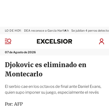
LO DE HOY:
DEA reconoce a García Harfuch
Se jubilan 4 perros detecto
E
x
M
I
c
e
n
n
e
i
07 de Agosto de 2026
ú
l
c
s
i
Djokovic es eliminado en
i
a
o
r
Montecarlo
r
S
e
s
El serbio cae en los octavos de final ante Daniel Evans,
i
quien supo imponer su juego, especialmente el revés
ó
n
Por:
AFP