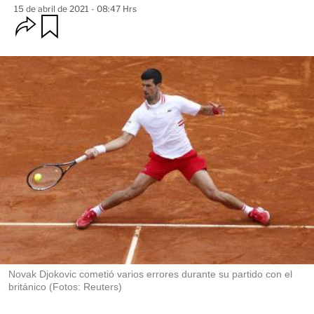
15 de abril de 2021 - 08:47 Hrs
O
G
u
p
a
c
r
i
d
o
a
n
r
e
s
d
e
c
o
m
p
a
r
t
i
r
Novak Djokovic cometió varios errores durante su partido con el
británico (Fotos: Reuters)