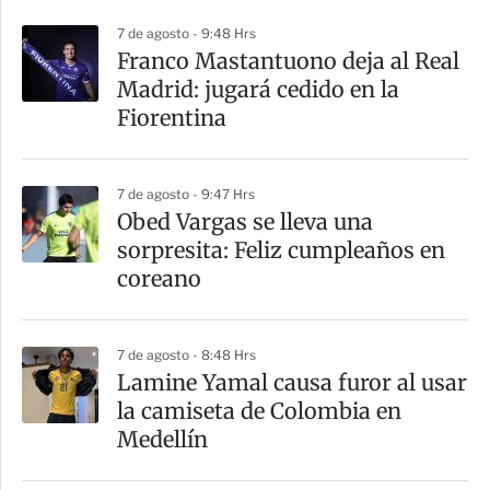
p
7 de agosto - 9:48 Hrs
a
Franco Mastantuono deja al Real
r
Madrid: jugará cedido en la
t
Fiorentina
i
r
7 de agosto - 9:47 Hrs
Obed Vargas se lleva una
sorpresita: Feliz cumpleaños en
coreano
7 de agosto - 8:48 Hrs
Lamine Yamal causa furor al usar
la camiseta de Colombia en
Medellín