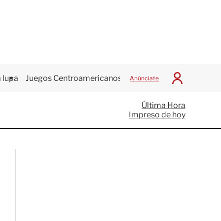
 lupa
Juegos Centroamericanos
Anúnciate
I
n
i
Última Hora
c
Impreso de hoy
i
a
r
S
e
s
i
ó
n