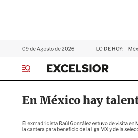
09 de Agosto de 2026
LO DE HOY:
Méxi
E
x
M
c
e
e
n
l
ú
s
En México hay talent
i
o
r
El exmadridista Raúl González estuvo de visita en
la cantera para beneficio de la liga MX y de la sel