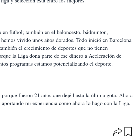
 liga y selección está entre los mejores.
 en futbol; también en el baloncesto, bádminton,
y hemos vivido unos años dorados. Todo inició en Barcelona
también el crecimiento de deportes que no tienen
orque la Liga dona parte de ese dinero a Aceleración de
tintos programas estamos potencializando el deporte.
, porque fueron 21 años que dejé hasta la última gota. Ahora
ir aportando mi experiencia como ahora lo hago con la Liga.
O