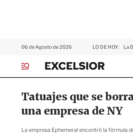
06 de Agosto de 2026
LO DE HOY:
La D
E
x
M
c
e
e
n
l
ú
s
Tatuajes que se borr
i
o
una empresa de NY
r
La empresa Ephemeral encontró la fórmula d