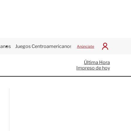
canos
Juegos Centroamericanos
Anúnciate
I
n
i
Última Hora
c
Impreso de hoy
i
a
r
S
e
s
i
ó
n