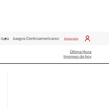
 lupa
Juegos Centroamericanos
Anúnciate
I
n
i
Última Hora
c
Impreso de hoy
i
a
r
S
e
s
i
ó
n