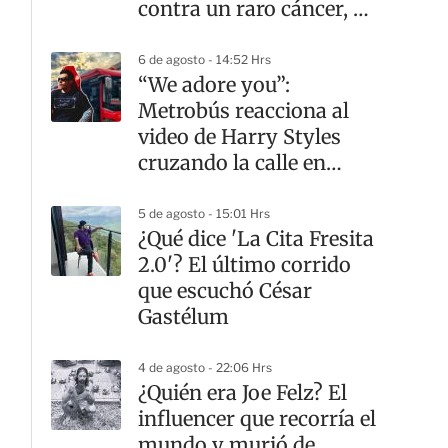
contra un raro cáncer, a
los 26 años
6 de agosto - 14:52 Hrs
“We adore you”:
Metrobús reacciona al
video de Harry Styles
cruzando la calle en
CDMX
5 de agosto - 15:01 Hrs
¿Qué dice 'La Cita Fresita
2.0'? El último corrido
que escuchó César
Gastélum
4 de agosto - 22:06 Hrs
¿Quién era Joe Felz? El
influencer que recorría el
mundo y murió de