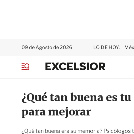
09 de Agosto de 2026
LO DE HOY:
Méxi
E
x
M
c
e
e
n
l
ú
s
¿Qué tan buena es tu
i
o
para mejorar
r
¿Qué tan buena era su memoria? Psicólogos t