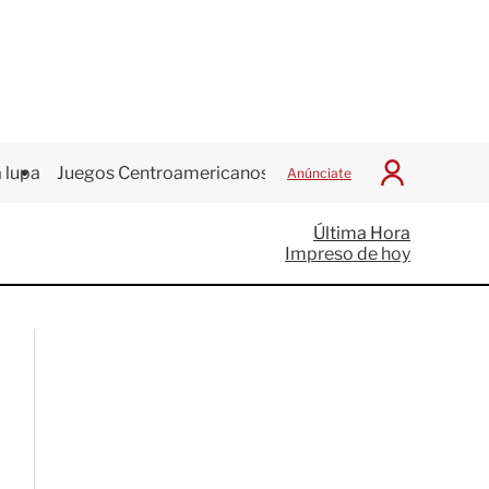
 lupa
Juegos Centroamericanos
Anúnciate
I
n
i
Última Hora
c
Impreso de hoy
i
a
r
S
e
s
i
ó
n