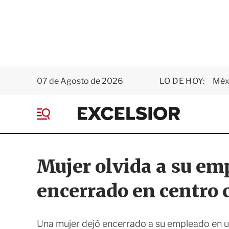
07 de Agosto de 2026
LO DE HOY:
Méxi
E
x
M
c
e
e
n
l
ú
s
Mujer olvida a su emp
i
o
encerrado en centro 
r
Una mujer dejó encerrado a su empleado en un