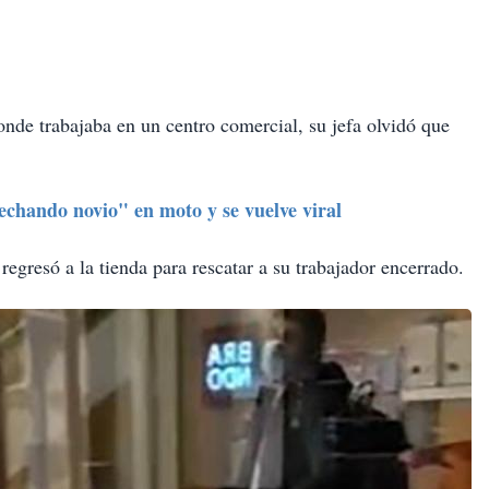
onde trabajaba en un centro comercial, su jefa olvidó que
echando novio" en moto y se vuelve viral
gresó a la tienda para rescatar a su trabajador encerrado.