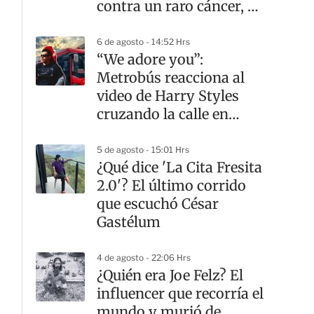
contra un raro cáncer, a
los 26 años
6 de agosto - 14:52 Hrs
“We adore you”:
Metrobús reacciona al
video de Harry Styles
cruzando la calle en
CDMX
5 de agosto - 15:01 Hrs
¿Qué dice 'La Cita Fresita
2.0'? El último corrido
que escuchó César
Gastélum
4 de agosto - 22:06 Hrs
¿Quién era Joe Felz? El
influencer que recorría el
mundo y murió de