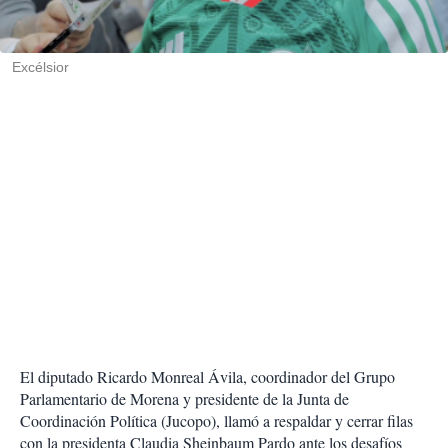
t
i
r
Excélsior
El diputado Ricardo Monreal Ávila, coordinador del Grupo
Parlamentario de Morena y presidente de la Junta de
Coordinación Política (Jucopo), llamó a respaldar y cerrar filas
con la presidenta Claudia Sheinbaum Pardo ante los desafíos