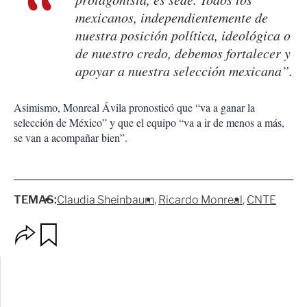
mexicanos, independientemente de
nuestra posición política, ideológica o
de nuestro credo, debemos fortalecer y
apoyar a nuestra selección mexicana”.
Asimismo, Monreal Ávila pronosticó que “va a ganar la
selección de México” y que el equipo “va a ir de menos a más,
se van a acompañar bien”.
TEMAS:
Claudia Sheinbaum
Ricardo Monreal
CNTE
O
G
p
u
c
a
i
r