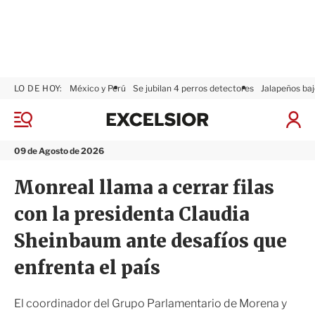
LO DE HOY:
México y Perú
Se jubilan 4 perros detectores
Jalapeños baj
E
x
M
I
c
e
n
n
e
i
09 de Agosto de 2026
ú
l
c
s
i
Monreal llama a cerrar filas
i
a
o
r
con la presidenta Claudia
r
S
e
Sheinbaum ante desafíos que
s
i
enfrenta el país
ó
n
El coordinador del Grupo Parlamentario de Morena y