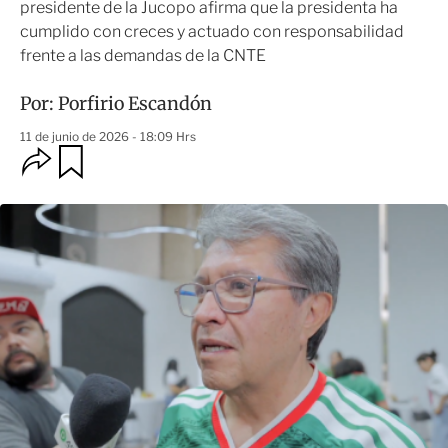
presidente de la Jucopo afirma que la presidenta ha
cumplido con creces y actuado con responsabilidad
frente a las demandas de la CNTE
Por:
Porfirio Escandón
11 de junio de 2026 - 18:09 Hrs
O
G
u
p
a
c
r
i
d
o
a
n
r
e
s
d
e
c
o
m
p
a
r