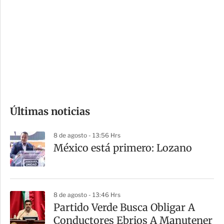
o
d
n
a
e
r
s
d
e
c
o
Últimas noticias
m
p
8 de agosto - 13:56 Hrs
a
México está primero: Lozano
r
t
i
8 de agosto - 13:46 Hrs
r
Partido Verde Busca Obligar A
Conductores Ebrios A Manutener