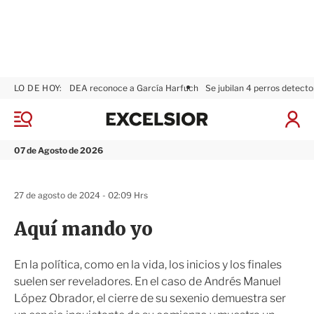
LO DE HOY:
DEA reconoce a García Harfuch
Se jubilan 4 perros detecto
E
x
M
I
c
e
n
n
e
i
07 de Agosto de 2026
ú
l
c
s
i
i
a
27 de agosto de 2024 - 02:09 Hrs
o
r
r
S
Aquí mando yo
e
s
i
En la política, como en la vida, los inicios y los finales
ó
suelen ser reveladores. En el caso de Andrés Manuel
n
López Obrador, el cierre de su sexenio demuestra ser