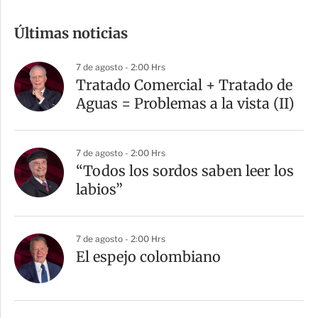
o
m
Últimas noticias
p
a
7 de agosto - 2:00 Hrs
r
Tratado Comercial + Tratado de
t
Aguas = Problemas a la vista (II)
i
r
7 de agosto - 2:00 Hrs
“Todos los sordos saben leer los
labios”
7 de agosto - 2:00 Hrs
El espejo colombiano