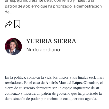
un espejo inquietante de su comienzo y muestra un
patrón de gobierno que ha priorizado la demostración
de ...
O
G
u
p
a
c
r
i
d
YURIRIA SIERRA
o
a
n
r
Nudo gordiano
e
s
d
e
c
o
En la política, como en la vida, los inicios y los finales suelen ser
m
Andrés Manuel López Obrador
reveladores. En el caso de
p
, el
a
cierre de su sexenio demuestra ser un espejo inquietante de su
r
comienzo y muestra un patrón de gobierno que ha priorizado la
t
demostración de poder por encima de cualquier otra agenda.
i
r