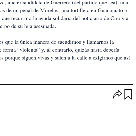
za, una excandidata de Guerrero (del partido que sea), una
as de un penal de Morelos, una tortillera en Guanajuato o
ue recurrir a la ayuda solidaria del noticiario de Ciro y a
uerpo de su hija asesinada.
nos que la única manera de sacudirnos y llamarnos la
 forma “violenta” y, al contrario, quizás hasta debería
 porque siguen vivas y salen a la calle a exigirnos que así
O
p
u
c
a
i
r
o
d
n
a