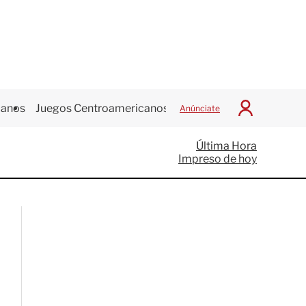
canos
Juegos Centroamericanos
Anúnciate
I
n
i
Última Hora
c
Impreso de hoy
i
a
r
S
e
s
i
ó
n