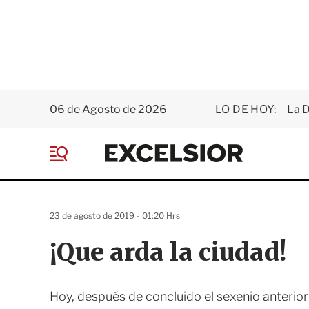
06 de Agosto de 2026
LO DE HOY:
La D
E
x
M
c
e
e
n
l
ú
s
23 de agosto de 2019 - 01:20 Hrs
i
o
¡Que arda la ciudad!
r
Hoy, después de concluido el sexenio anterio