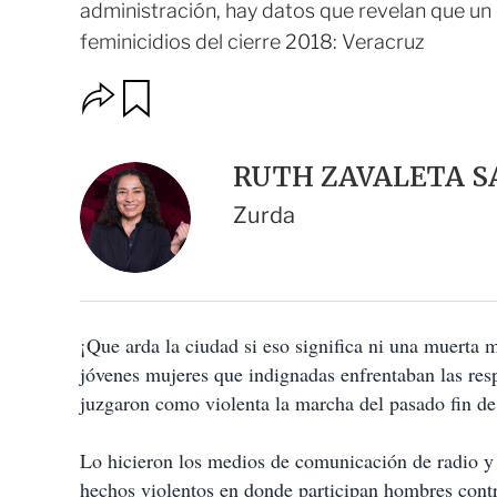
administración, hay datos que revelan que un
feminicidios del cierre 2018: Veracruz
O
G
u
p
a
c
r
i
d
RUTH ZAVALETA 
o
a
n
r
Zurda
e
s
d
e
c
o
¡Que arda la ciudad si eso significa ni una muerta m
m
p
jóvenes mujeres que indignadas enfrentaban las resp
a
juzgaron como violenta la marcha del pasado fin d
r
t
i
Lo hicieron los medios de comunicación de radio y 
r
hechos violentos en donde participan hombres con