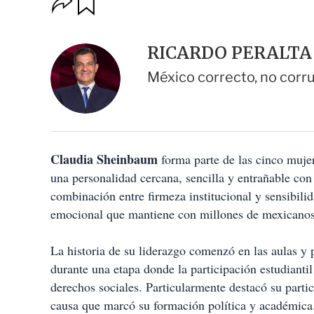
u
p
a
c
r
i
d
RICARDO PERALTA
o
a
n
r
México correcto, no corr
e
s
d
e
c
o
Claudia Sheinbaum
m
forma parte de las cinco muje
p
una personalidad cercana, sencilla y entrañable con
a
combinación entre firmeza institucional y sensibili
r
t
emocional que mantiene con millones de mexicanos
i
r
La historia de su liderazgo comenzó en las aulas y
durante una etapa donde la participación estudiantil
derechos sociales. Particularmente destacó su partic
causa que marcó su formación política y académica.