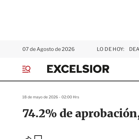
07 de Agosto de 2026
LO DE HOY:
DEA
E
x
M
c
e
e
n
l
ú
s
18 de mayo de 2026 - 02:00 Hrs
i
o
74.2% de aprobación
r
O
G