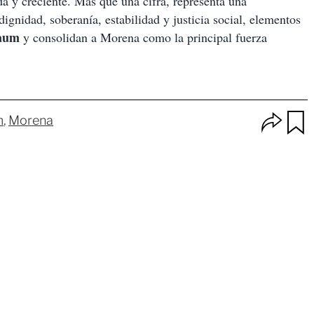
da y creciente. Más que una cifra, representa una
dignidad, soberanía, estabilidad y justicia social, elementos
baum
y consolidan a Morena como la principal fuerza
O
m
Morena
p
u
c
a
i
r
o
d
n
a
e
r
s
d
e