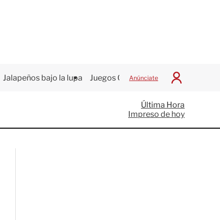
Jalapeños bajo la lupa
Juegos Centroamericanos
Anúnciate
I
n
i
Última Hora
c
Impreso de hoy
i
a
r
S
e
s
i
ó
n