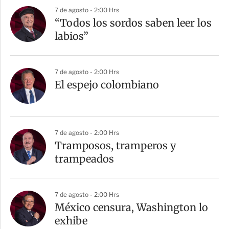
r
7 de agosto - 2:00 Hrs
“Todos los sordos saben leer los
labios”
7 de agosto - 2:00 Hrs
El espejo colombiano
7 de agosto - 2:00 Hrs
Tramposos, tramperos y
trampeados
7 de agosto - 2:00 Hrs
México censura, Washington lo
exhibe