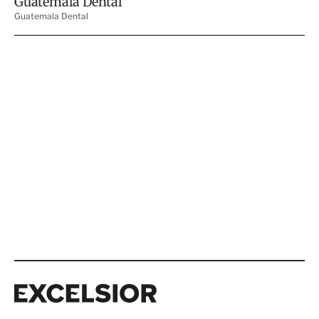
Excelsior
Excelsior