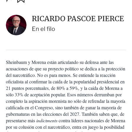
u
p
a
c
r
i
d
RICARDO PASCOE PIERCE
o
a
n
r
En el filo
e
s
d
e
c
o
Sheinbaum y Morena están articulando su defensa ante las
m
acusaciones de que su proyecto político se dedica a la protección
p
a
del narcotráfico. No es para menos. Se entiende la reacción
r
oficialista al confirmar la caída de la popularidad presidencial en
t
21 puntos porcentuales, de 80% a 59%, y la caída de Morena a
i
sólo 33% de aceptación popular. Esos números derrumban por
r
completo la aspiración morenista no sólo de refrendar la mayoría
calificada en el Congreso, sino también de ganar la mayoría de
gubernaturas en las elecciones del 2027. También saben que, de
presentarse más
indictments
contra líderes nacionales de Morena
por su colusión con el narcotráfico, entra en juego la posibilidad