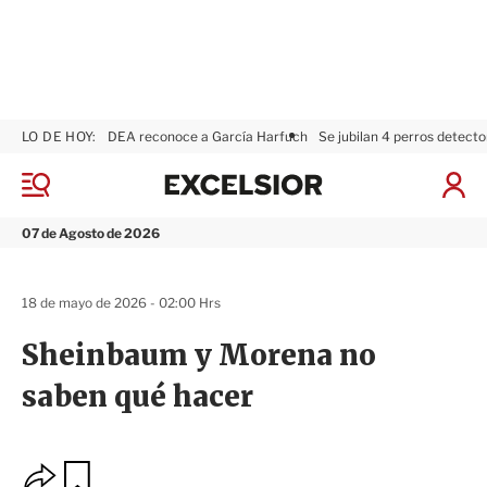
LO DE HOY:
DEA reconoce a García Harfuch
Se jubilan 4 perros detecto
E
x
M
I
c
e
n
n
e
i
07 de Agosto de 2026
ú
l
c
s
i
i
a
18 de mayo de 2026 - 02:00 Hrs
o
r
r
S
Sheinbaum y Morena no
e
s
saben qué hacer
i
ó
n
O
G