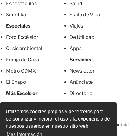
Espectáculos
Salud
Sintetika
Estilo de Vida
Especiales
Viajes
Foro Excélsior
De Utilidad
Crisis ambiental
Apps
Franja de Gaza
Servicios
Metro CDMX
Newsletter
El Chapo
Anúnciate
Más Excelsior
Directorio
Mujeres
Suscripciones
Utilizamos cookies propias y de terceros para
personalizar y mejorar el uso y la experiencia de
© 2026 Todos los derechos reservados. Prohibida la reproducción total
nuestros usuarios en nuestro sitio web.
o parcial, incluyendo cualquier medio electrónico*
Más información