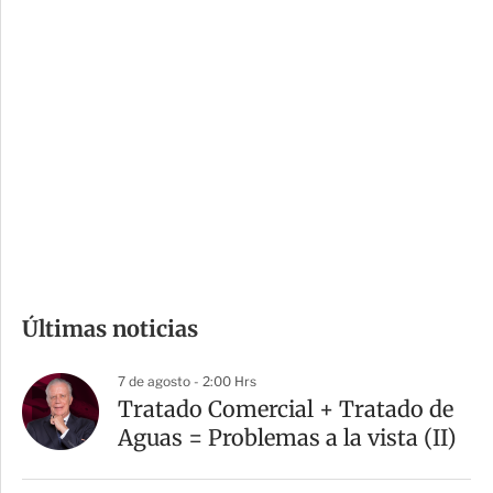
c
a
i
r
o
d
n
a
e
r
s
d
e
c
o
m
Últimas noticias
p
a
7 de agosto - 2:00 Hrs
r
Tratado Comercial + Tratado de
t
Aguas = Problemas a la vista (II)
i