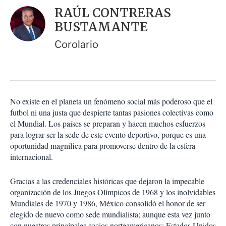
i
d
RAÚL CONTRERAS
o
a
n
BUSTAMANTE
r
e
s
Corolario
d
e
c
o
m
p
No existe en el planeta un fenómeno social más poderoso que el
a
futbol ni una justa que despierte tantas pasiones colectivas como
r
el Mundial. Los países se preparan y hacen muchos esfuerzos
t
para lograr ser la sede de este evento deportivo, porque es una
i
oportunidad magnífica para promoverse dentro de la esfera
r
internacional.
Gracias a las credenciales históricas que dejaron la impecable
organización de los Juegos Olímpicos de 1968 y los inolvidables
Mundiales de 1970 y 1986, México consolidó el honor de ser
elegido de nuevo como sede mundialista; aunque esta vez junto
con nuestros principales socios norteamericanos: Estados Unidos