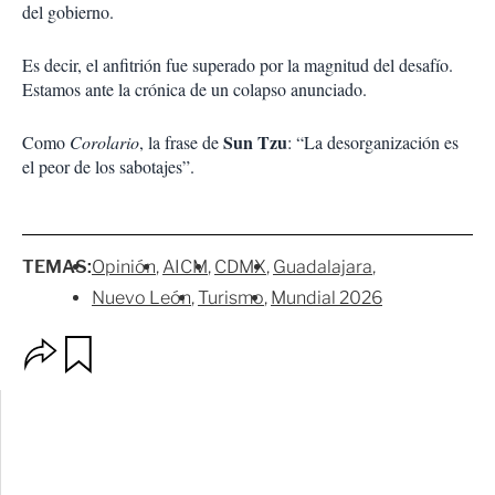
del gobierno.
Es decir, el anfitrión fue superado por la magnitud del desafío.
Estamos ante la crónica de un colapso anunciado.
Sun Tzu
Como
Corolario
, la frase de
: “La desorganización es
el peor de los sabotajes”.
TEMAS:
Opinión
AICM
CDMX
Guadalajara
Nuevo León
Turismo
Mundial 2026
O
G
p
u
c
a
i
r
o
d