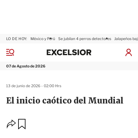
LO DE HOY:
México y Perú
Se jubilan 4 perros detectores
Jalapeños baj
E
x
M
I
c
e
n
n
e
i
07 de Agosto de 2026
ú
l
c
s
i
i
a
13 de junio de 2026 - 02:00 Hrs
o
r
r
S
El inicio caótico del Mundial
e
s
i
ó
O
G
n
u
p
a
c
r