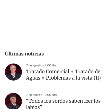
n
a
e
r
s
d
e
c
o
m
Últimas noticias
p
a
7 de agosto - 2:00 Hrs
r
Tratado Comercial + Tratado de
t
Aguas = Problemas a la vista (II)
i
r
7 de agosto - 2:00 Hrs
“Todos los sordos saben leer los
labios”