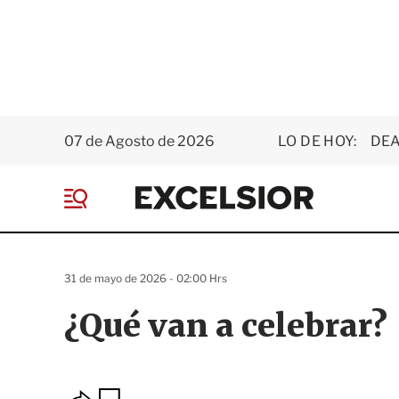
07 de Agosto de 2026
LO DE HOY:
DEA
E
x
M
c
e
e
n
l
ú
s
31 de mayo de 2026 - 02:00 Hrs
i
o
¿Qué van a celebrar?
r
O
G