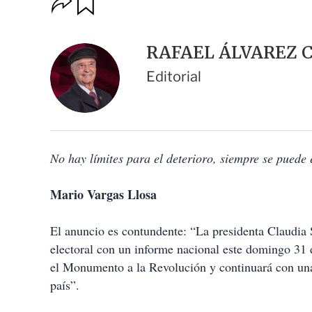
u
p
a
c
r
i
d
RAFAEL ÁLVAREZ 
o
a
n
r
Editorial
e
s
d
e
c
o
No hay límites para el deterioro, siempre se puede 
m
p
a
Mario Vargas Llosa
r
t
i
El anuncio es contundente: “La presidenta Claudia 
r
electoral con un informe nacional este domingo 31 d
el Monumento a la Revolución y continuará con una 
país”.