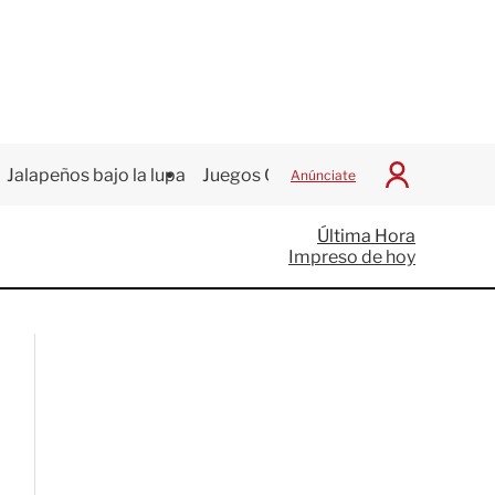
Jalapeños bajo la lupa
Juegos Centroamericanos
Anúnciate
I
n
i
Última Hora
c
Impreso de hoy
i
a
r
S
e
s
i
ó
n