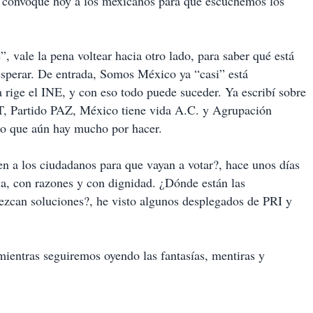
ta convoque hoy a los mexicanos para que escuchemos los
, vale la pena voltear hacia otro lado, para saber qué está
sperar. De entrada, Somos México ya “casi” está
 rige el INE, y con eso todo puede suceder. Ya escribí sobre
IT, Partido PAZ, México tiene vida A.C. y Agrupación
eo que aún hay mucho por hacer.
sen a los ciudadanos para que vayan a votar?, hace unos días
a, con razones y con dignidad. ¿Dónde están las
rezcan soluciones?, he visto algunos desplegados de PRI y
entras seguiremos oyendo las fantasías, mentiras y