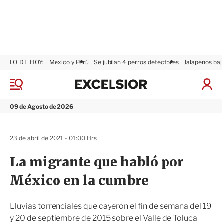
LO DE HOY:
México y Perú
Se jubilan 4 perros detectores
Jalapeños baj
E
x
M
I
c
e
n
n
e
i
09 de Agosto de 2026
ú
l
c
s
i
i
a
23 de abril de 2021 - 01:00 Hrs
o
r
r
S
La migrante que habló por
e
s
México en la cumbre
i
ó
n
Lluvias torrenciales que cayeron el fin de semana del 19
y 20 de septiembre de 2015 sobre el Valle de Toluca