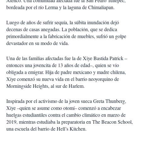
Atenco. Una comunidad afectada fue la San Pedro Tultepec,
i
bordeada por el río Lerma y la laguna de Chimaliapan.
r
Luego de años de sufrir sequía, la súbita inundación dejó
decenas de casas anegadas. La población, que se dedica
primordialmente a la fabricación de muebles, sufrió un golpe
devastador en su modo de vida.
Una de las familias afectadas fue la de Xiye Bastida Patrick –
entonces una jovencita de 13 años de edad–, quien se vio
obligada a emigrar. Hija de padre mexicano y madre chilena,
Xiye comenzó su nueva vida en el barrio neoyorquino de
Morningside Heights, al sur de Harlem.
Inspirada por el activismo de la joven sueca Greta Thunberg,
Xiye –quien se asume como otomí– comenzó a encabezar
huelgas estudiantiles contra el cambio climático en marzo de
2019, mientras estudiaba la preparatoria en The Beacon School,
una escuela del barrio de Hell’s Kitchen.