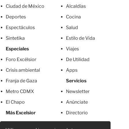
Ciudad de México
Alcaldías
Deportes
Cocina
Espectáculos
Salud
Sintetika
Estilo de Vida
Especiales
Viajes
Foro Excélsior
De Utilidad
Crisis ambiental
Apps
Franja de Gaza
Servicios
Metro CDMX
Newsletter
El Chapo
Anúnciate
Más Excelsior
Directorio
Mujeres
Suscripciones