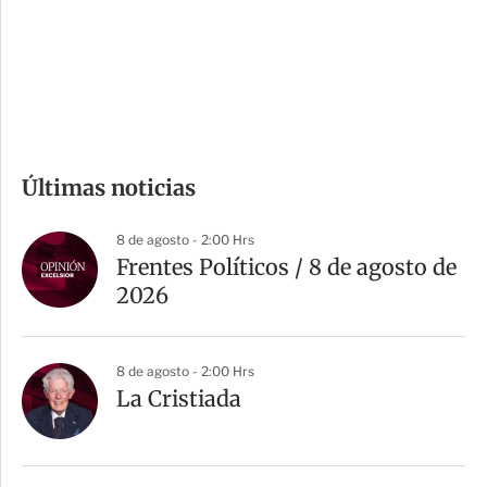
s
d
e
c
o
m
Últimas noticias
p
a
8 de agosto - 2:00 Hrs
r
Frentes Políticos / 8 de agosto de
t
2026
i
r
8 de agosto - 2:00 Hrs
La Cristiada