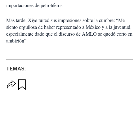
importaciones de petrolíferos.
Más tarde, Xiye tuiteó sus impresiones sobre la cumbre: “Me
siento orgullosa de haber representado a México y a la juventud,
especialmente dado que el discurso de AMLO se quedó corto en
ambición”.
TEMAS:
O
G
p
u
c
a
i
r
o
d
n
a
e
r