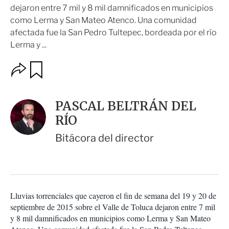
dejaron entre 7 mil y 8 mil damnificados en municipios
como Lerma y San Mateo Atenco. Una comunidad
afectada fue la San Pedro Tultepec, bordeada por el río
Lerma y ...
O
G
u
p
a
c
r
i
d
PASCAL BELTRÁN DEL
o
a
n
RÍO
r
e
s
Bitácora del director
d
e
c
o
m
p
Lluvias torrenciales que cayeron el fin de semana del 19 y 20 de
a
septiembre de 2015 sobre el Valle de Toluca dejaron entre 7 mil
r
y 8 mil damnificados en municipios como Lerma y San Mateo
t