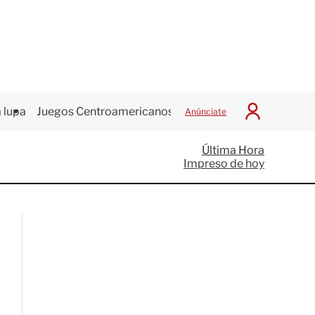
 lupa
Juegos Centroamericanos
Anúnciate
I
n
i
Última Hora
c
Impreso de hoy
i
a
r
S
e
s
i
ó
n