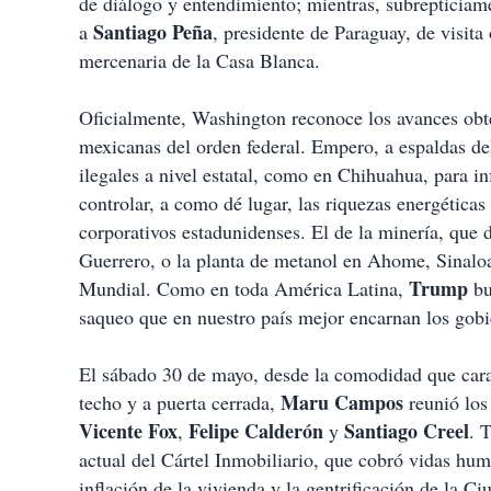
de diálogo y entendimiento; mientras, subrepticiame
Santiago Peña
a
, presidente de Paraguay, de visit
mercenaria de la Casa Blanca.
Oficialmente, Washington reconoce los avances obte
mexicanas del orden federal. Empero, a espaldas d
ilegales a nivel estatal, como en Chihuahua, para in
controlar, a como dé lugar, las riquezas energéticas
corporativos estadunidenses. El de la minería, que
Guerrero, o la planta de metanol en Ahome, Sinaloa
Trump
Mundial. Como en toda América Latina,
bu
saqueo que en nuestro país mejor encarnan los gobi
El sábado 30 de mayo, desde la comodidad que carac
Maru Campos
techo y a puerta cerrada,
reunió los 
Vicente Fox
Felipe Calderón
Santiago Creel
,
y
. 
actual del Cártel Inmobiliario, que cobró vidas hum
inflación de la vivienda y la gentrificación de la 