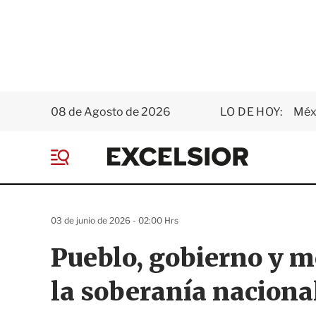
08 de Agosto de 2026
LO DE HOY:
Méxi
E
x
M
c
e
e
n
l
ú
s
03 de junio de 2026 - 02:00 Hrs
i
o
Pueblo, gobierno y 
r
la soberanía naciona