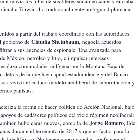
nte movía los hilos de sus títeres sudamericanos y enviaba
a oficial a Taiwán. La tradicionalmente ambigua diplomacia
nidos a partir del trabajo coordinado con las autoridades
Claudia Sheinbaum
el gobierno de
, negocia acuerdos
filtrar a sus agencias de espionaje. Una avanzada para
 de México: petróleo y litio, e impulsar intereses
 desplaza comunidades indígenas en la Montaña Baja de
, detrás de la que hay capital estadunidense y del Banco
sca revivir el caduco modelo neoliberal de subordinación y
ernos panistas.
teriza la forma de hacer política de Acción Nacional, bajo
apoyos de cadáveres políticos del viejo régimen neoliberal:
Jorge Romero
También hubo caras nuevas, como la de
, líder
anas durante el terremoto de 2017 y que es factor para la
Ciudad de México. No tienen apoyo popular, confían en el