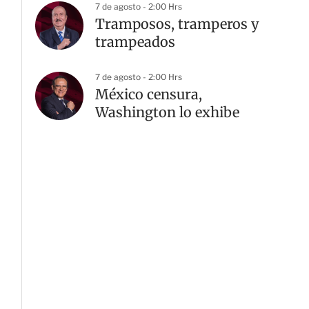
7 de agosto - 2:00 Hrs
Tramposos, tramperos y
trampeados
7 de agosto - 2:00 Hrs
México censura,
Washington lo exhibe
G