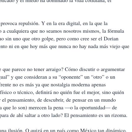
plicado y el miedo ha dominado la vida cotidiana, el
rovoca repulsión. Y en la era digital, en la que la
ro a cualquiera que no seamos nosotros mismos, la fórmula
no sin uno que otro golpe, pero como cree ser el Dorian
ento ni en que hoy más que nunca no hay nada más viejo que
 que parece no tener arraigo? Cómo discutir o argumentar
gual” y que consideran a su “oponente” un “otro” o un
 a frente no es más ya que nostalgia moderna apenas
físico o técnico, definirá no quién fue el mejor, sino quién
ar el pensamiento, de descubrir, de pensar en un mundo
da que lo son) merecen la pena —o la oportunidad— de
para de ahí saltar a otro lado? El pensamiento es un rizoma.
 una ilusión. O quizá en un país como México tan dinámico,