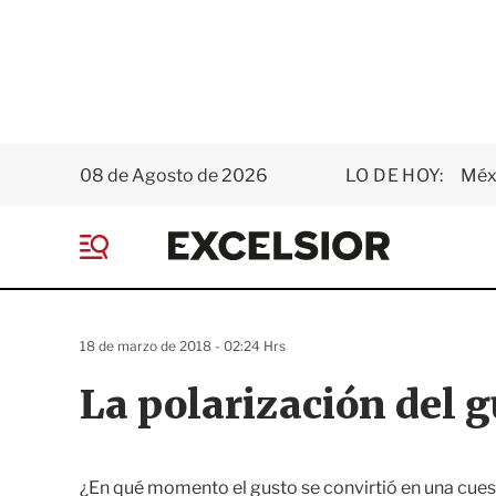
08 de Agosto de 2026
LO DE HOY:
Méxi
E
x
M
c
e
e
n
l
ú
s
18 de marzo de 2018 - 02:24 Hrs
i
o
La polarización del g
r
¿En qué momento el gusto se convirtió en una cues