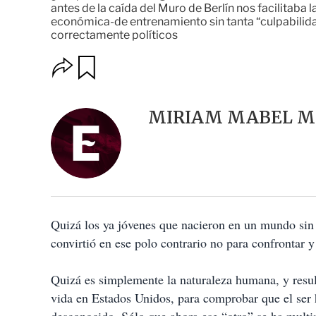
antes de la caída del Muro de Berlín nos facilitaba l
económica-de entrenamiento sin tanta “culpabilida
correctamente políticos
O
G
u
p
a
c
r
i
d
MIRIAM MABEL M
o
a
n
r
e
s
d
e
c
o
Quizá los ya jóvenes que nacieron en un mundo sin 
m
p
convirtió en ese polo contrario no para confrontar y 
a
r
t
Quizá es simplemente la naturaleza humana, y resul
i
vida en Estados Unidos, para comprobar que el ser h
r