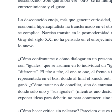
desconocido. Sólo que ahora ese “otro” se ha multi
entretenimiento y el gusto.
Lo desconocido enoja, más que generar curiosidad, p
economía hipercapitalista ha transformado en el ot
se complica. Narciso transita en la posmodernidad 
Gray del siglo XXI no ha pensado en el envejecimi
lo nuevo.
¿Cómo confrontarse o cómo dialogar en un presente
con “iguales” que se asumen en lo individual un “i
“diferente”. El téte a téte, el one to one, el frente
representada en el box, donde al final el knock out, 
ganó. ¿Cómo tratar no de conciliar, sino de entren
donde sólo uno y “sus iguales” (mientras uno deci
exponer ideas para debatir, no para convencer, sino 
¿Cómo hacer crítica sin pelearse? Pareciera que es