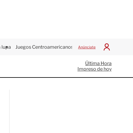
 lupa
Juegos Centroamericanos
Anúnciate
I
n
i
Última Hora
c
Impreso de hoy
i
a
r
S
e
s
i
ó
n