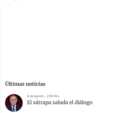
p
u
c
a
i
r
o
d
n
a
e
r
s
d
e
c
o
m
Últimas noticias
p
a
6 de agosto - 2:00 Hrs
r
El sátrapa saluda el diálogo
t