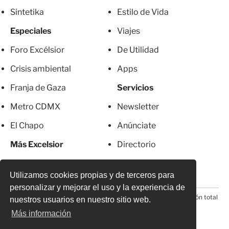
Sintetika
Estilo de Vida
Especiales
Viajes
Foro Excélsior
De Utilidad
Crisis ambiental
Apps
Franja de Gaza
Servicios
Metro CDMX
Newsletter
El Chapo
Anúnciate
Más Excelsior
Directorio
Mujeres
Suscripciones
Utilizamos cookies propias y de terceros para
personalizar y mejorar el uso y la experiencia de
© 2026 Todos los derechos reservados. Prohibida la reproducción total
nuestros usuarios en nuestro sitio web.
o parcial, incluyendo cualquier medio electrónico*
Más información