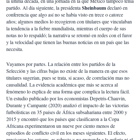
la última década, en una jornada en la que México tampoco tenía
Sheinbaum
partido. Al día siguiente, la presidenta
declaró en
conferencia que algo así no se había visto en trece o catorce
años; algunos medios lo recogieron con titulares que vinculaban
la tendencia a la fiebre mundialista, mientras el cuerpo de sus
notas no lo respaldó; la narrativa se retomó en redes con el furor
y la velocidad que tienen las buenas noticias en un país que las
necesita.
Vayamos por partes. La relación entre los partidos de la
Selección y las cifras bajas no existe de la manera en que esos
titulares sugerían, pues se trata, si acaso, de correlación mas no
causalidad. La evidencia académica que más se acerca al
fenómeno lo explica de una forma que complica la lectura fácil.
Un estudio publicado por los economistas Depetris-Chauvin,
Durante y Campante (2020) analizó el impacto de las victorias
futbolísticas en 35 países de África subsahariana entre 2000 y
2015 y encontró que los países que clasificaron a la Copa
Africana experimentaron un nueve por ciento menos de
episodios de conflicto civil en los meses siguientes. El efecto,
precisaron los autores, es robusto y no responde a la euforia ni al