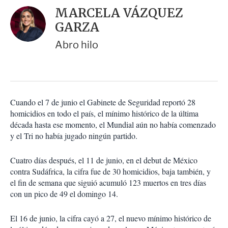
i
d
MARCELA VÁZQUEZ
o
a
n
GARZA
r
e
s
Abro hilo
d
e
c
o
m
p
Cuando el 7 de junio el Gabinete de Seguridad reportó 28
a
homicidios en todo el país, el mínimo histórico de la última
r
década hasta ese momento, el Mundial aún no había comenzado
t
y el Tri no había jugado ningún partido.
i
r
Cuatro días después, el 11 de junio, en el debut de México
contra Sudáfrica, la cifra fue de 30 homicidios, baja también, y
el fin de semana que siguió acumuló 123 muertos en tres días
con un pico de 49 el domingo 14.
El 16 de junio, la cifra cayó a 27, el nuevo mínimo histórico de