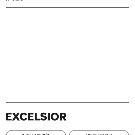
Excelsior
Excelsior