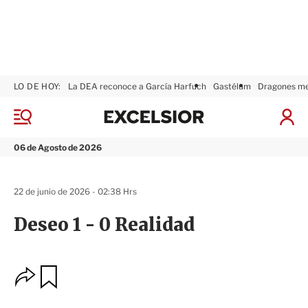
LO DE HOY:
La DEA reconoce a García Harfuch
Gastélum
Dragones m
E
x
M
I
c
e
n
n
e
i
06 de Agosto de 2026
ú
l
c
s
i
i
a
22 de junio de 2026 - 02:38 Hrs
o
r
r
S
Deseo 1 - 0 Realidad
e
s
i
ó
O
G
n
u
p
a
c
r