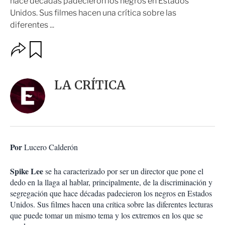
hace décadas padecieron los negros en Estados
Unidos. Sus filmes hacen una crítica sobre las
diferentes ...
O
G
u
p
a
c
r
i
d
LA CRÍTICA
o
a
n
r
e
s
d
e
c
Por
Lucero Calderón
o
m
p
Spike Lee
se ha caracterizado por ser un director que pone el
a
dedo en la llaga al hablar, principalmente, de la discriminación y
r
segregación que hace décadas padecieron los negros en Estados
t
Unidos. Sus filmes hacen una crítica sobre las diferentes lecturas
i
que puede tomar un mismo tema y los extremos en los que se
r