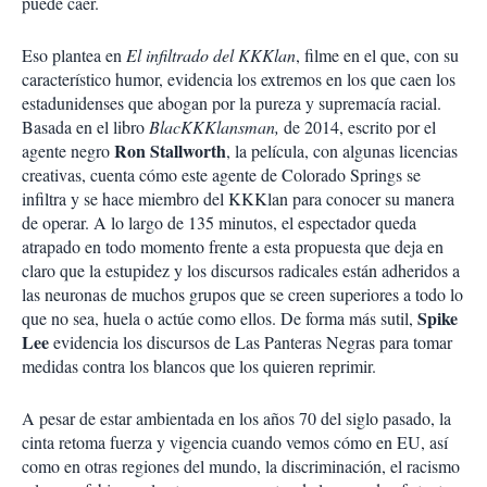
puede caer.
Eso plantea en
El infiltrado del KKKlan
, filme en el que, con su
característico humor, evidencia los extremos en los que caen los
estadunidenses que abogan por la pureza y supremacía racial.
Basada en el libro
BlacKKKlansman,
de 2014, escrito por el
Ron Stallworth
agente negro
, la película, con algunas licencias
creativas, cuenta cómo este agente de Colorado Springs se
infiltra y se hace miembro del KKKlan para conocer su manera
de operar. A lo largo de 135 minutos, el espectador queda
atrapado en todo momento frente a esta propuesta que deja en
claro que la estupidez y los discursos radicales están adheridos a
las neuronas de muchos grupos que se creen superiores a todo lo
Spike
que no sea, huela o actúe como ellos. De forma más sutil,
Lee
evidencia los discursos de Las Panteras Negras para tomar
medidas contra los blancos que los quieren reprimir.
A pesar de estar ambientada en los años 70 del siglo pasado, la
cinta retoma fuerza y vigencia cuando vemos cómo en EU, así
como en otras regiones del mundo, la discriminación, el racismo