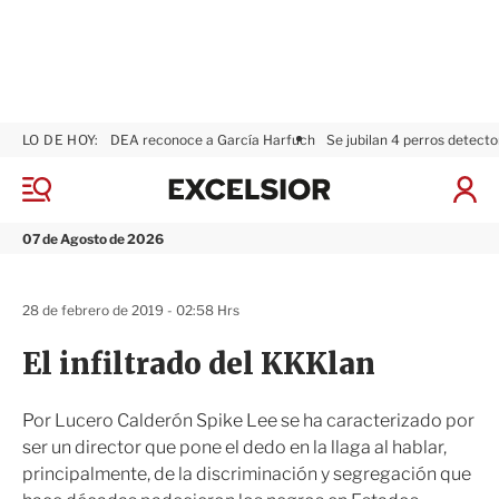
LO DE HOY:
DEA reconoce a García Harfuch
Se jubilan 4 perros detecto
E
x
M
I
c
e
n
n
e
i
07 de Agosto de 2026
ú
l
c
s
i
i
a
28 de febrero de 2019 - 02:58 Hrs
o
r
r
S
El infiltrado del KKKlan
e
s
i
Por Lucero Calderón Spike Lee se ha caracterizado por
ó
ser un director que pone el dedo en la llaga al hablar,
n
principalmente, de la discriminación y segregación que