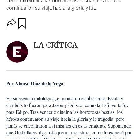
vencer o eludir a las horrorosas bestias, los héroes
continuaron su viaje hacia la gloria y la ...
O
G
u
p
a
c
r
i
d
LA CRÍTICA
o
a
n
r
e
s
d
e
c
Por Alonso Díaz de la Vega
o
m
p
En su esencia mitológica, el monstruo es obstáculo. Escila y
a
Caribdis lo fueron para Jasón y Odiseo, como la Esfinge lo fue
r
para Edipo. Tras vencer o eludir a las horrorosas bestias, los
t
héroes continuaron su viaje hacia la gloria y la tragedia, pero
i
jamás se encontraron a sí mismos en estas criaturas. Suponiendo
r
que Godzilla es algo más que un monstruo, como lo expresó por