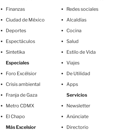
Finanzas
Redes sociales
Ciudad de México
Alcaldías
Deportes
Cocina
Espectáculos
Salud
Sintetika
Estilo de Vida
Especiales
Viajes
Foro Excélsior
De Utilidad
Crisis ambiental
Apps
Franja de Gaza
Servicios
Metro CDMX
Newsletter
El Chapo
Anúnciate
Más Excelsior
Directorio