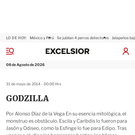
LO DE HOY:
México y Perú
Se jubilan 4 perros detectores
Jalapeños baj
E
x
M
I
c
e
n
n
e
i
08 de Agosto de 2026
ú
l
c
s
i
i
a
31 de mayo de 2014 - 00:00 Hrs
o
r
r
S
GODZILLA
e
s
i
Por Alonso Díaz de la Vega En su esencia mitológica, el
ó
monstruo es obstáculo. Escila y Caribdis lo fueron para
n
Jasón y Odiseo, como la Esfinge lo fue para Edipo. Tras