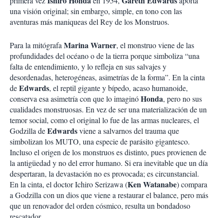
Ishiro Honda
Gareth Edwards
primera vez
en 1954,
aporta
una visión original; sin embargo, simple, en tono con las
aventuras más maniqueas del Rey de los Monstruos.
Marina Warner
Para la mitógrafa
, el monstruo viene de las
profundidades del océano o de la tierra porque simboliza “una
falta de entendimiento, y lo refleja en sus salvajes y
desordenadas, heterogéneas, asimetrías de la forma”. En la cinta
Edwards
de
, el reptil gigante y bípedo, acaso humanoide,
Honda
conserva esa asimetría con que lo imaginó
, pero no sus
cualidades monstruosas. En vez de ser una materialización de un
temor social, como el original lo fue de las armas nucleares, el
Edwards
Godzilla de
viene a salvarnos del trauma que
simbolizan los MUTO, una especie de parásito gigantesco.
Incluso el origen de los monstruos es distinto, pues provienen de
la antigüedad y no del error humano. Si era inevitable que un día
despertaran, la devastación no es provocada; es circunstancial.
Ken Watanabe
En la cinta, el doctor Ichiro Serizawa (
) compara
a Godzilla con un dios que viene a restaurar el balance, pero más
que un renovador del orden cósmico, resulta un bondadoso
rescatador.