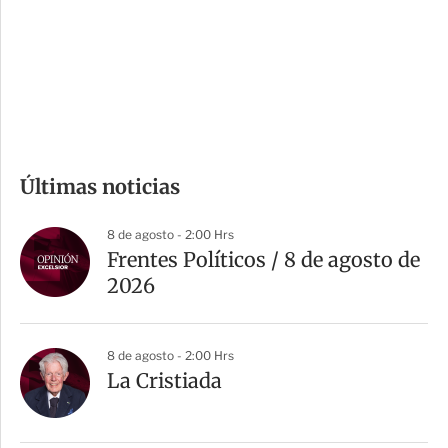
e
r
s
d
e
c
o
m
Últimas noticias
p
a
8 de agosto - 2:00 Hrs
r
Frentes Políticos / 8 de agosto de
t
2026
i
r
8 de agosto - 2:00 Hrs
La Cristiada