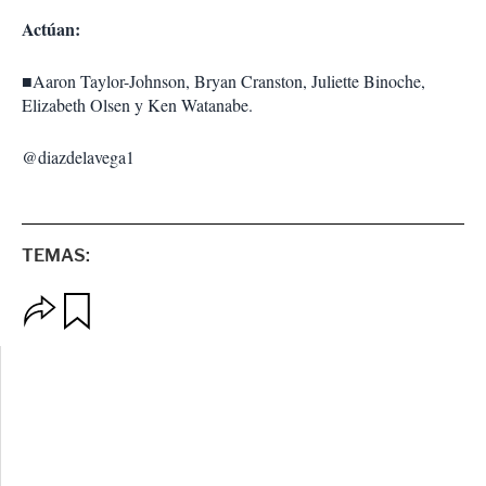
Actúan:
■
Aaron Taylor-Johnson, Bryan Cranston, Juliette Binoche,
Elizabeth Olsen y Ken Watanabe.
@diazdelavega1
TEMAS:
O
G
p
u
c
a
i
r
o
d
n
a