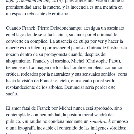
lago
(
L’inconnu du lac
, 2013), pues ofrece una visión donde la
promiscuidad atrae la muerte, y la inocencia es una mentira en
un espacio rebosante de erotismo.
Cuando Franck (Pierre Deladonchamps) atestigua un asesinato
en el lago donde se sitúa la cinta, su amor por el criminal lo
convierte en cómplice. La ausencia de culpa por ver y hacer la
muerte es un intento por retener el paraíso. Guiraudie ilustra esta
noción dentro de su protagonista cuando, después del
ahogamiento, Franck y el asesino, Michel (Christophe Paou),
tienen sexo. La imagen de los dos hombres en plena comunión
erótica, rodeados por la naturaleza y sus sensuales sonidos, corta
hacia la visión de Franck: el cielo, enmarcado por el verdor
resplandeciente de los árboles. Denunciar sería perder este
sueño.
El amor fatal de Franck por Michel nunca está aprobado, sino
contemplado con neutralidad; la postura moral vendrá del
público. Guiraudie no condena mediante un
soundtrack
ominoso
o una fotografía inestable el contenido de las imágenes sórdidas: