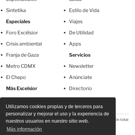
Sintetika
Estilo de Vida
Especiales
Viajes
Foro Excélsior
De Utilidad
Crisis ambiental
Apps
Franja de Gaza
Servicios
Metro CDMX
Newsletter
El Chapo
Anúnciate
Más Excelsior
Directorio
Mujeres
Suscripciones
Utilizamos cookies propias y de terceros para
personalizar y mejorar el uso y la experiencia de
© 2026 Todos los derechos reservados. Prohibida la reproducción total
nuestros usuarios en nuestro sitio web.
o parcial, incluyendo cualquier medio electrónico*
Más información