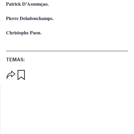
Patrick D’Assumçao.
Pierre Deladonchamps.
Christophe Paou.
TEMAS:
O
G
p
u
c
a
i
r
o
d
n
a
e
r
s