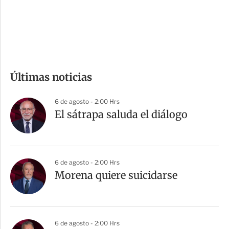
d
e
c
o
m
Últimas noticias
p
a
6 de agosto - 2:00 Hrs
r
El sátrapa saluda el diálogo
t
i
r
6 de agosto - 2:00 Hrs
Morena quiere suicidarse
6 de agosto - 2:00 Hrs