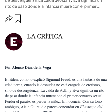
de desvergüenza. La caída de Adán y Eva significa un
rito de paso donde la infancia muere con el primer ...
O
G
u
p
a
c
r
i
d
LA CRÍTICA
o
a
n
r
e
s
d
e
c
Por Alonso Díaz de la Vega
o
m
p
El Edén, como lo explicó Sigmund Freud, es una fantasía de una
a
edad tierna, cuando la desnudez no está cargada de erotismo,
r
sino de desvergüenza. La caída de Adán y Eva significa un rito
t
de paso donde la infancia muere con el primer contacto sexual.
i
Perder el paraíso es perder la niñez, la inocencia. Con su tono
r
ambiguo, Alain Guiraudie parece concordar en
El extraño del