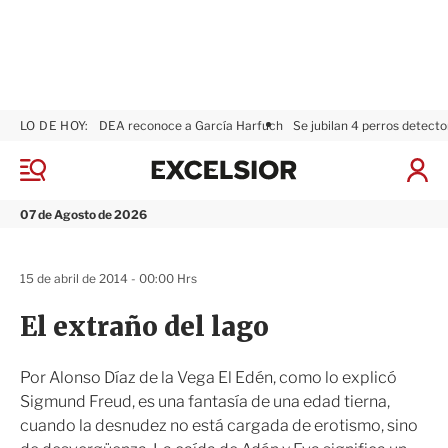
LO DE HOY:
DEA reconoce a García Harfuch
Se jubilan 4 perros detecto
E
x
M
I
c
e
n
n
e
i
07 de Agosto de 2026
ú
l
c
s
i
i
a
15 de abril de 2014 - 00:00 Hrs
o
r
r
S
El extraño del lago
e
s
i
Por Alonso Díaz de la Vega El Edén, como lo explicó
ó
Sigmund Freud, es una fantasía de una edad tierna,
n
cuando la desnudez no está cargada de erotismo, sino