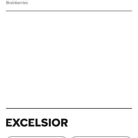
Excelsior
Excelsior