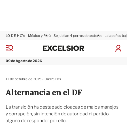
LO DE HOY:
México y Perú
Se jubilan 4 perros detectores
Jalapeños baj
E
x
M
I
c
e
n
n
e
i
09 de Agosto de 2026
ú
l
c
s
i
i
a
11 de octubre de 2015 - 04:05 Hrs
o
r
r
S
Alternancia en el DF
e
s
i
La transición ha destapado cloacas de malos manejos
ó
y corrupción, sin intención de autoridad ni partido
n
alguno de responder por ello.