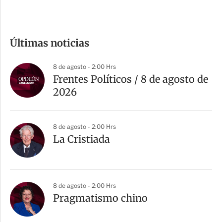
c
o
m
Últimas noticias
p
a
8 de agosto - 2:00 Hrs
r
Frentes Políticos / 8 de agosto de
t
2026
i
r
8 de agosto - 2:00 Hrs
La Cristiada
8 de agosto - 2:00 Hrs
Pragmatismo chino