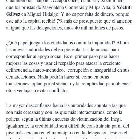
Cuauhtémoc, Tlalpan, Azcapotzalco, Tláhuac y Xochimilco,
Xóchitl
que los priistas de Magdalena Contreras y Milpa Alta, o
Gálvez
en Miguel Hidalgo. Y no es por falta de dinero, porque
este año la capital recibió 7% más de presupuesto que el anterior,
al igual que las delegaciones, unos 40 mil millones de pesos.
¿Qué papel juegan los ciudadanos contra la impunidad? Ahora
las nuevas autoridades deben presentar las denuncias para
corresponder al apoyo social. Es el primer paso para hacer
mejorar las cosas y usar el respaldo para atacar la creciente
delincuencia, narco-menudeo, corrupción e inseguridad en sus
demarcaciones. Nada podrán hacer si, como en otras
transiciones, optan por el silencio y la complicidad para obtener
otras ventajas o evitar conflictos.
La mayor desconfianza hacia las autoridades apunta a las que
son más cercanas y con las que más interactuamos, como la
policía, según la última encuesta de victimización del Inegi.
Igualmente, la credibilidad será difícil de construir sin partir del
piso más cercano en el municipio o en la delegación. Ese es el