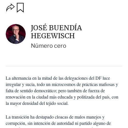
O
G
u
p
a
c
r
i
d
JOSÉ BUENDÍA
o
a
n
HEGEWISCH
r
e
s
Número cero
d
e
c
o
m
p
La alternancia en la mitad de las delegaciones del DF luce
a
irregular y sucia, todo un microcosmos de prácticas mafiosas y
r
falta de sentido democrático; pero también de fuerza de
t
renovación en la ciudad más educada y politizada del país, con
i
la mayor densidad del tejido social.
r
La transición ha destapado cloacas de malos manejos y
corrupción, sin intención de autoridad ni partido alguno de