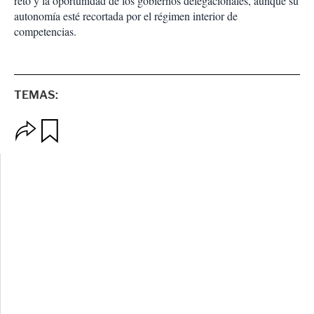
reto y la oportunidad de los gobiernos delegacionales, aunque su
autonomía esté recortada por el régimen interior de
competencias.
TEMAS:
O
G
p
u
c
a
i
r
o
d
n
a
e
r
s
d
e