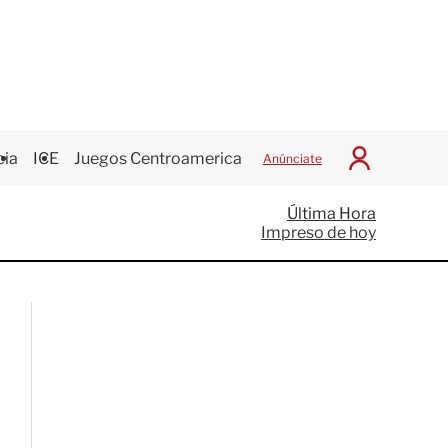
cia
ICE
Juegos Centroamericanos
Anúnciate
I
n
i
Última Hora
c
Impreso de hoy
i
a
r
S
e
s
i
ó
n