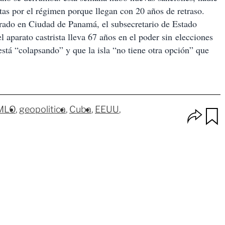
as por el régimen porque llegan con 20 años de retraso.
brado en Ciudad de Panamá, el subsecretario de Estado
el aparato castrista lleva 67 años en el poder sin elecciones
está “colapsando” y que la isla “no tiene otra opción” que
MLO
geopolitica
Cuba
EEUU
O
p
u
c
a
i
r
o
d
n
a
e
r
s