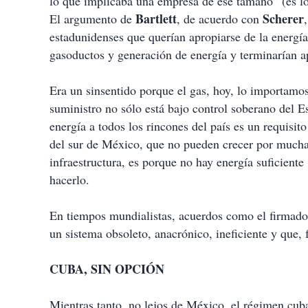
lo que implicaba una empresa de ese tamaño” (es l
Bartlett
Scherer
El argumento de
, de acuerdo con
estadunidenses que querían apropiarse de la energ
gasoductos y generación de energía y terminarían a
Era un sinsentido porque el gas, hoy, lo importamos
suministro no sólo está bajo control soberano del Es
energía a todos los rincones del país es un requisit
del sur de México, que no pueden crecer por muchas
infraestructura, es porque no hay energía suficient
hacerlo.
En tiempos mundialistas, acuerdos como el firmado 
un sistema obsoleto, anacrónico, ineficiente y que, f
CUBA, SIN OPCIÓN
Mientras tanto, no lejos de México, el régimen cu