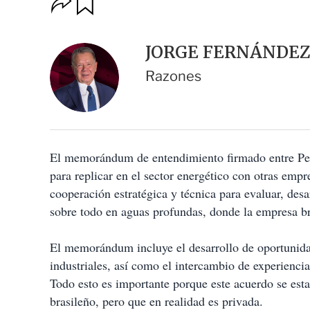
u
p
a
c
r
i
d
JORGE FERNÁNDE
o
a
n
r
Razones
e
s
d
e
c
o
El memorándum de entendimiento firmado entre Pem
m
p
para replicar en el sector energético con otras empr
a
cooperación estratégica y técnica para evaluar, desa
r
t
sobre todo en aguas profundas, donde la empresa br
i
r
El memorándum incluye el desarrollo de oportunida
industriales, así como el intercambio de experiencias
Todo esto es importante porque este acuerdo se est
brasileño, pero que en realidad es privada.