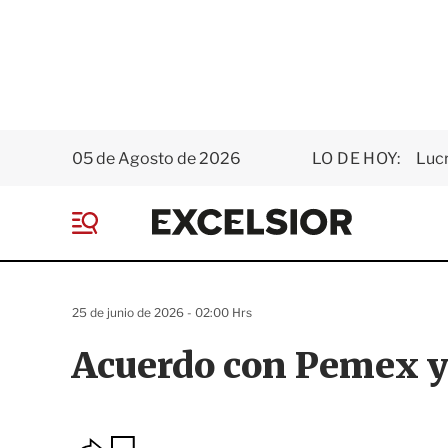
05 de Agosto de 2026
LO DE HOY:
Luc
E
x
M
c
e
e
n
l
ú
s
25 de junio de 2026 - 02:00 Hrs
i
o
Acuerdo con Pemex y
r
O
G