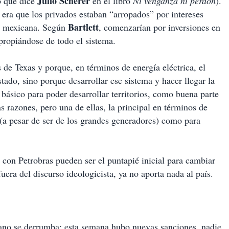
Julio
Scherer
o que dice
en el libro
Ni venganza ni perdón
).
, era que los privados estaban “arropados” por intereses
Bartlett
ía mexicana. Según
, comenzarían por inversiones en
propiándose de todo el sistema.
 de Texas y porque, en términos de energía eléctrica, el
tado, sino porque desarrollar ese sistema y hacer llegar la
o básico para poder desarrollar territorios, como buena parte
 razones, pero una de ellas, la principal en términos de
e (a pesar de ser de los grandes generadores) como para
con Petrobras pueden ser el puntapié inicial para cambiar
uera del discurso ideologicista, ya no aporta nada al país.
bano se derrumba: esta semana hubo nuevas sanciones, nadie