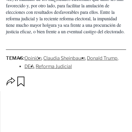
favorecido y, por otro lado, para facilitar la anulación de
elecciones con resultados desfavorables para ellos. Entre la
reforma judicial y la reciente reforma electoral, la impunidad
tiene mucho mayor holgura ya sea frente a una procuración de
justicia eficaz, o bien frente a un eventual castigo del electorado.
TEMAS:
Opinión
Claudia Sheinbaum
Donald Trump
DEA
Reforma Judicial
O
G
p
u
c
a
i
r
o
d
n
a
e
r