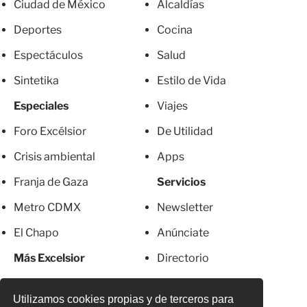
Ciudad de México
Alcaldías
Deportes
Cocina
Espectáculos
Salud
Sintetika
Estilo de Vida
Especiales
Viajes
Foro Excélsior
De Utilidad
Crisis ambiental
Apps
Franja de Gaza
Servicios
Metro CDMX
Newsletter
El Chapo
Anúnciate
Más Excelsior
Directorio
Mujeres
Suscripciones
Utilizamos cookies propias y de terceros para