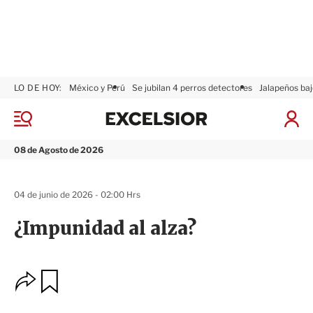
LO DE HOY:
México y Perú
Se jubilan 4 perros detectores
Jalapeños baj
E
x
M
I
c
e
n
n
e
i
08 de Agosto de 2026
ú
l
c
s
i
i
a
04 de junio de 2026 - 02:00 Hrs
o
r
r
S
¿Impunidad al alza?
e
s
i
ó
O
G
n
u
p
a
c
r