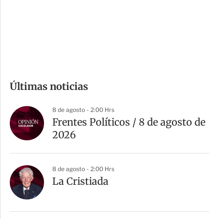
s
d
e
c
o
m
Últimas noticias
p
a
8 de agosto - 2:00 Hrs
r
Frentes Políticos / 8 de agosto de
t
2026
i
r
8 de agosto - 2:00 Hrs
La Cristiada