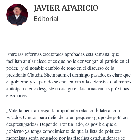
i
d
JAVIER APARICIO
o
a
n
r
Editorial
e
s
d
e
c
o
Entre las reformas electorales aprobadas esta semana, que
m
facilitan anular elecciones que no le convengan al partido en el
p
a
poder,
y el notable cambio de tono en el discurso de la
r
presidenta Claudia Sheinbaum el domingo pasado, es claro que
t
el gobierno y su partido se encuentran a la defensiva o al menos
i
anticipan cierto desgaste o castigo en las urnas en las próximas
r
elecciones.
¿Vale la pena arriesgar la importante relación bilateral con
Estados Unidos para defender a un pequeño grupo de políticos
desprestigiados? Depende. Por un lado, es posible que el
gobierno ya tenga conocimiento de que la lista de políticos
morenistas serán acusados por las fiscalías estadunidenses se