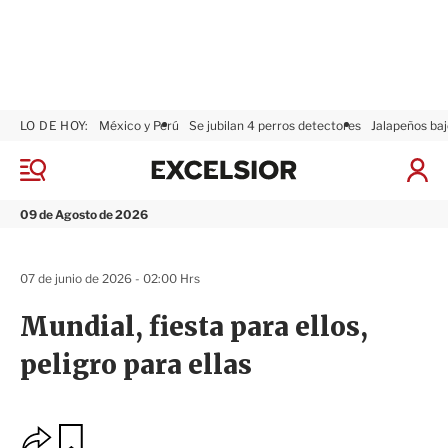
LO DE HOY:
México y Perú
Se jubilan 4 perros detectores
Jalapeños baj
E
x
M
I
c
e
n
n
e
i
09 de Agosto de 2026
ú
l
c
s
i
i
a
07 de junio de 2026 - 02:00 Hrs
o
r
r
S
Mundial, fiesta para ellos,
e
s
peligro para ellas
i
ó
n
O
G