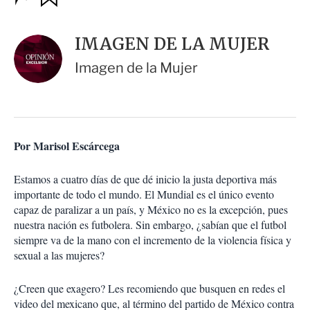
u
p
a
c
r
i
d
IMAGEN DE LA MUJER
o
a
n
r
Imagen de la Mujer
e
s
d
e
c
o
Por Marisol Escárcega
m
p
a
Estamos a cuatro días de que dé inicio la justa deportiva más
r
importante de todo el mundo. El Mundial es el único evento
t
capaz de paralizar a un país, y México no es la excepción, pues
i
nuestra nación es futbolera. Sin embargo, ¿sabían que el futbol
r
siempre va de la mano con el incremento de la violencia física y
sexual a las mujeres?
¿Creen que exagero? Les recomiendo que busquen en redes el
video del mexicano que, al término del partido de México contra