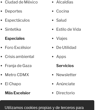
Ciudad de México
Alcaldías
Deportes
Cocina
Espectáculos
Salud
Sintetika
Estilo de Vida
Especiales
Viajes
Foro Excélsior
De Utilidad
Crisis ambiental
Apps
Franja de Gaza
Servicios
Metro CDMX
Newsletter
El Chapo
Anúnciate
Más Excelsior
Directorio
Mujeres
Suscripciones
Utilizamos cookies propias y de terceros para