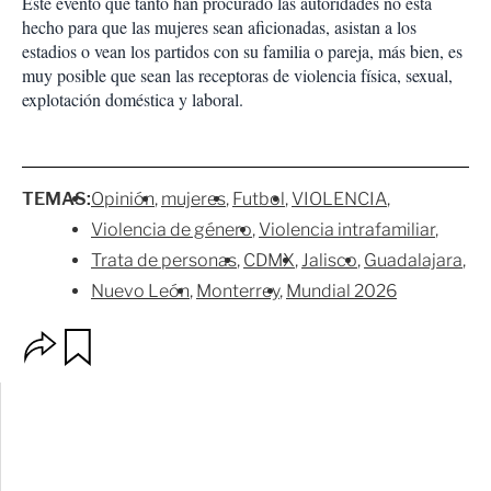
Este evento que tanto han procurado las autoridades no está
hecho para que las mujeres sean aficionadas, asistan a los
estadios o vean los partidos con su familia o pareja, más bien, es
muy posible que sean las receptoras de violencia física, sexual,
explotación doméstica y laboral.
TEMAS:
Opinión
mujeres
Futbol
VIOLENCIA
Violencia de género
Violencia intrafamiliar
Trata de personas
CDMX
Jalisco
Guadalajara
Nuevo León
Monterrey
Mundial 2026
O
G
p
u
c
a
i
r
o
d