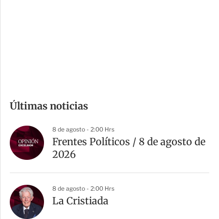
n
a
e
r
s
d
e
c
o
m
Últimas noticias
p
a
8 de agosto - 2:00 Hrs
r
Frentes Políticos / 8 de agosto de
t
2026
i
r
8 de agosto - 2:00 Hrs
La Cristiada