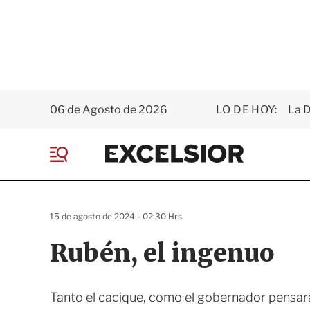
06 de Agosto de 2026
LO DE HOY:
La D
E
x
M
c
e
e
n
l
ú
s
15 de agosto de 2024 - 02:30 Hrs
i
o
Rubén, el ingenuo
r
Tanto el cacique, como el gobernador pensará