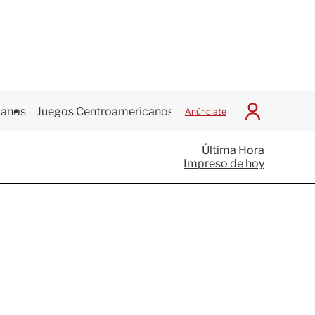
canos
Juegos Centroamericanos
Anúnciate
I
n
i
Última Hora
c
Impreso de hoy
i
a
r
S
e
s
i
ó
n