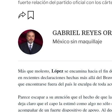
fuerte relación del partido oficial con los cárt
O
G
u
p
a
c
r
i
d
GABRIEL REYES O
o
a
n
r
México sin maquillaje
e
s
d
e
c
o
López
Más que molesto,
m
se encamina hacia el fin d
p
en recientes declaraciones hechas más allá del Bra
a
que encontrarse fuera del país le exculpa de toda ac
r
t
i
Parece escapar a su atención que el hecho de que la 
r
deja claro que el capo la estimó como algo no sólo c
acompañar de un fuerte dispositivo de apoyo. Al dec