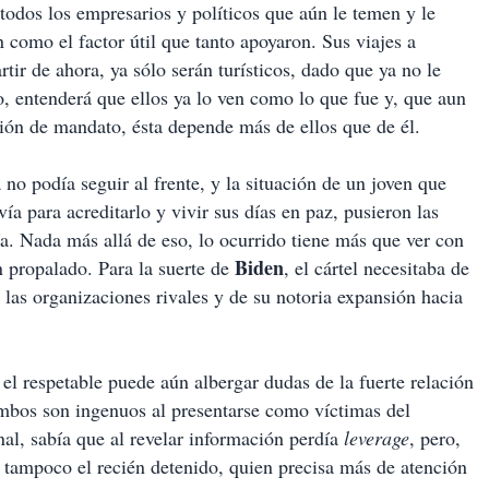
todos los empresarios y políticos que aún le temen y le
 como el factor útil que tanto apoyaron. Sus viajes a
rtir de ahora, ya sólo serán turísticos, dado que ya no le
, entenderá que ellos ya lo ven como lo que fue y, que aun
ación de mandato, ésta depende más de ellos que de él.
o podía seguir al frente, y la situación de un joven que
ía para acreditarlo y vivir sus días en paz, pusieron las
ía. Nada más allá de eso, lo ocurrido tiene más que ver con
Biden
n propalado. Para la suerte de
, el cártel necesitaba de
 las organizaciones rivales y de su notoria expansión hacia
l respetable puede aún albergar dudas de la fuerte relación
 ambos son ingenuos al presentarse como víctimas del
nal, sabía que al revelar información perdía
leverage
, pero,
o tampoco el recién detenido, quien precisa más de atención