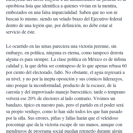
oprobiosa lista que identifica a quienes vivían en la mentira,
embozados en una falsa imparcialidad. Saben que no son ni
buscan lo mismo, siendo un velado brazo del Ejecutivo federal
dentro de una legión que, por definición, no debe estar al
servicio de éste.
Lo ocurrido en las urnas pareciera una victoria perenne, sin
embargo, en política, ninguna es eterna, como tampoco derrota
alguna es para siempre. La clase política en México es de ínfima
calidad y, la que debía ser contrapeso de lo que apenas rebasa 60
por ciento del electorado, falló. No obstante, el agua regresará a
su nivel, y no por la inepta oposición y sus cómicos liderazgos,
sino porque la inconformidad, producto de la escasez, de la
carestía y del improvisado manejo burocrático, tarde o temprano
volverá ese 20% de electores al lado contrario. Vivimos un
bandazo, típico en nuestro país, pero el partido en el poder será
su propio verdugo, como lo han sido todos los que han pasado
por la silla. Sus errores, pifias y fallas harán que el veleidoso
porcentaje que da la victoria escape de sus manos, aunque con
mendrugos de programa social puedan retenerlo durante algún