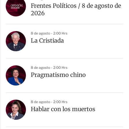
r
Frentes Políticos / 8 de agosto de
t
2026
i
r
8 de agosto - 2:00 Hrs
La Cristiada
8 de agosto - 2:00 Hrs
Pragmatismo chino
8 de agosto - 2:00 Hrs
Hablar con los muertos