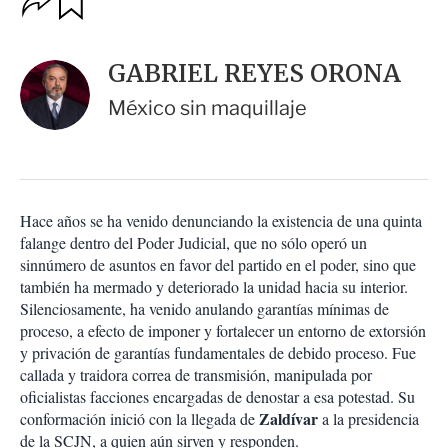
u
p
a
c
r
i
d
GABRIEL REYES ORONA
o
a
n
r
México sin maquillaje
e
s
d
e
c
o
Hace años se ha venido denunciando la existencia de una quinta
m
falange dentro del Poder Judicial, que no sólo operó un
p
a
sinnúmero de asuntos en favor del partido en el poder, sino que
r
también ha mermado y deteriorado la unidad hacia su interior.
t
Silenciosamente, ha venido anulando garantías mínimas de
i
proceso, a efecto de imponer y fortalecer un entorno de extorsión
r
y privación de garantías fundamentales de debido proceso. Fue
callada y traidora correa de transmisión, manipulada por
oficialistas facciones encargadas de denostar a esa potestad. Su
Zaldívar
conformación inició con la llegada de
a la presidencia
de la SCJN, a quien aún sirven y responden.