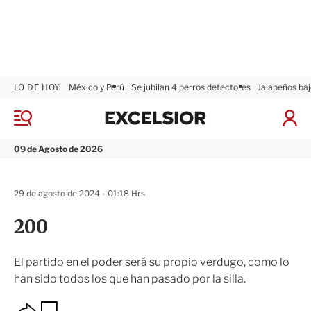
LO DE HOY:
México y Perú
Se jubilan 4 perros detectores
Jalapeños baj
E
x
M
I
c
e
n
n
e
i
09 de Agosto de 2026
ú
l
c
s
i
i
a
29 de agosto de 2024 - 01:18 Hrs
o
r
r
S
200
e
s
i
El partido en el poder será su propio verdugo, como lo
ó
han sido todos los que han pasado por la silla.
n
O
G