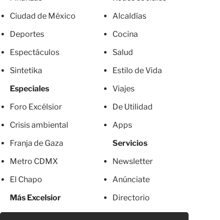
Ciudad de México
Alcaldías
Deportes
Cocina
Espectáculos
Salud
Sintetika
Estilo de Vida
Especiales
Viajes
Foro Excélsior
De Utilidad
Crisis ambiental
Apps
Franja de Gaza
Servicios
Metro CDMX
Newsletter
El Chapo
Anúnciate
Más Excelsior
Directorio
Mujeres
Suscripciones