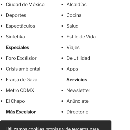
Ciudad de México
Alcaldías
Deportes
Cocina
Espectáculos
Salud
Sintetika
Estilo de Vida
Especiales
Viajes
Foro Excélsior
De Utilidad
Crisis ambiental
Apps
Franja de Gaza
Servicios
Metro CDMX
Newsletter
El Chapo
Anúnciate
Más Excelsior
Directorio
Mujeres
Suscripciones
Utilizamos cookies propias y de terceros para