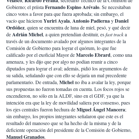
Velasco
Ricardo
Peralta
,
, secretario Técnico de la Comisión de
Fernando
Espino
Arévalo
Gobierno; el priista
. Se necesitaban
cinco votos a favor para que fuera aprobada; sin embargo, el
Yuriri
Ayala
Antonio
Padierna
Daniel
vacío que hicieron
,
y
Ordóñez
, quien se encuentra de luna de miel, pesó, y qué decir
Adrián
Michel
de
, a quien pretendían destituir, es
fast track
a
través de un documento avalado por algunos integrantes de la
Comisión de Gobierno para lograr el quórum, lo que fue
Marcelo
Ebrard
calificado por el exoficial Mayor de
, como una
amenaza, y les dijo que por algo no podían reunir a cinco
diputados para lograr el aval; además, pidió los argumentos de
su salida, señalando que con ello se dejaría un mal precedente
Michel
parlamentario. De entrada,
no iba a avalar la ley, porque
sus propuestas no fueron tomadas en cuenta. Los focos rojos se
encendieron, no sólo en la ALDF, sino en el GDF, ya que la
intención era que la ley de movilidad saliera por consenso, pues
Miguel
Ángel
Mancera
los ejes centrales fueron hechura de
;
sin embargo, los propios integrantes señalaron que este es el
resultado del manoseo que se ha hecho de la misma y de la
deficiente operación del presidente de la Comisión de Gobierno,
Manuel
Granados
.