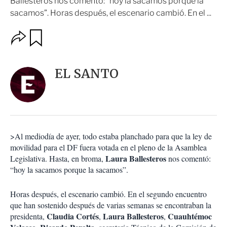
Ballesteros nos comentó: “hoy la sacamos porque la
sacamos”. Horas después, el escenario cambió. En el ...
O
G
u
p
a
c
r
i
d
EL SANTO
o
a
n
r
e
s
d
e
c
>Al mediodía de ayer, todo estaba planchado para que la ley de
o
movilidad para el DF fuera votada en el pleno de la Asamblea
m
Laura Ballesteros
Legislativa. Hasta, en broma,
nos comentó:
p
a
“hoy la sacamos porque la sacamos”.
r
t
Horas después, el escenario cambió. En el segundo encuentro
i
que han sostenido después de varias semanas se encontraban la
r
Claudia Cortés
Laura
Ballesteros
Cuauhtémoc
presidenta,
,
,