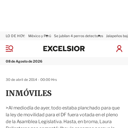
LO DE HOY:
México y Perú
Se jubilan 4 perros detectores
Jalapeños baj
E
x
M
I
c
e
n
n
e
i
08 de Agosto de 2026
ú
l
c
s
i
i
a
30 de abril de 2014 - 00:00 Hrs
o
r
r
S
INMÓVILES
e
s
i
>Al mediodía de ayer, todo estaba planchado para que
ó
la ley de movilidad para el DF fuera votada en el pleno
n
de la Asamblea Legislativa. Hasta, en broma, Laura