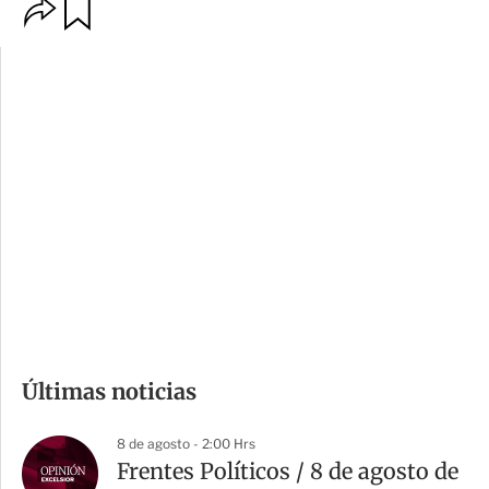
O
G
p
u
c
a
i
r
o
d
n
a
e
r
s
d
e
c
o
m
Últimas noticias
p
a
8 de agosto - 2:00 Hrs
r
Frentes Políticos / 8 de agosto de