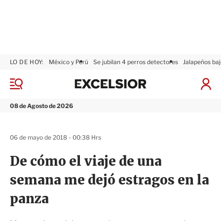
LO DE HOY:
México y Perú
Se jubilan 4 perros detectores
Jalapeños baj
E
x
M
I
c
e
n
n
e
i
08 de Agosto de 2026
ú
l
c
s
i
i
a
06 de mayo de 2018 - 00:38 Hrs
o
r
r
S
De cómo el viaje de una
e
s
semana me dejó estragos en la
i
ó
panza
n