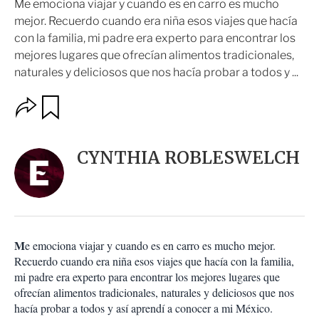
Me emociona viajar y cuando es en carro es mucho
mejor. Recuerdo cuando era niña esos viajes que hacía
con la familia, mi padre era experto para encontrar los
mejores lugares que ofrecían alimentos tradicionales,
naturales y deliciosos que nos hacía probar a todos y ...
O
G
u
p
a
c
r
i
d
CYNTHIA ROBLESWELCH
o
a
n
r
e
s
d
e
c
M
e emociona viajar y cuando es en carro es mucho mejor.
o
Recuerdo cuando era niña esos viajes que hacía con la familia,
m
mi padre era experto para encontrar los mejores lugares que
p
a
ofrecían alimentos tradicionales, naturales y deliciosos que nos
r
hacía probar a todos y así aprendí a conocer a mi México.
t