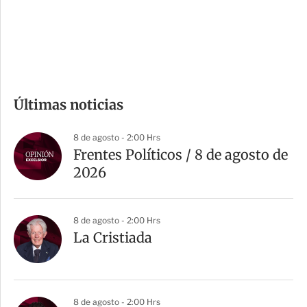
d
e
c
o
m
Últimas noticias
p
a
8 de agosto - 2:00 Hrs
r
Frentes Políticos / 8 de agosto de
t
2026
i
r
8 de agosto - 2:00 Hrs
La Cristiada
8 de agosto - 2:00 Hrs