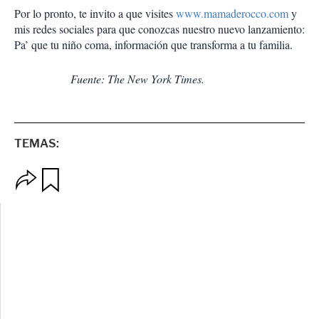
Por lo pronto, te invito a que visites
www.mamaderocco.com
y
mis redes sociales para que conozcas nuestro nuevo lanzamiento:
Pa’ que tu niño coma, información que transforma a tu familia.
Fuente: The New York Times.
TEMAS:
O
G
p
u
c
a
i
r
o
d
n
a
e
r
s